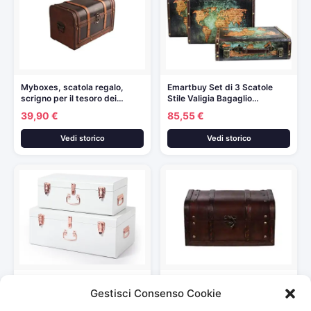
Myboxes, scatola regalo,
Emartbuy Set di 3 Scatole
scrigno per il tesoro dei…
Stile Valigia Bagaglio…
39,90 €
85,55 €
Vedi storico
Vedi storico
Beautify Set di 2 bauli in
HD 86002 – Baule in legno,
Gestisci Consenso Cookie
acciaio in…
aspetto antico,…
139,99 €
22,95 €