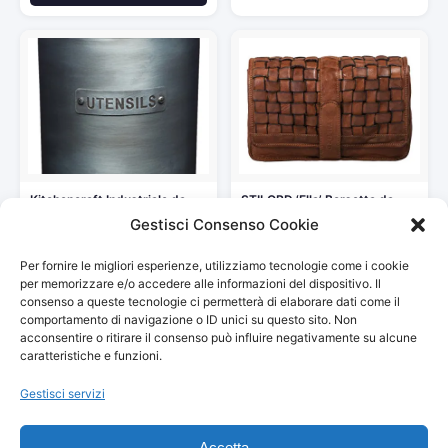
Kitchencraft Industriale da
STILORD ‘Ella’ Borsetta da
Cucina in Stile Vintage in…
donna pelle marrone piccola…
Gestisci Consenso Cookie
31,76 €
94,90 €
Per fornire le migliori esperienze, utilizziamo tecnologie come i cookie
Vedi storico
Vedi storico
per memorizzare e/o accedere alle informazioni del dispositivo. Il
consenso a queste tecnologie ci permetterà di elaborare dati come il
comportamento di navigazione o ID unici su questo sito. Non
acconsentire o ritirare il consenso può influire negativamente su alcune
caratteristiche e funzioni.
Gestisci servizi
Accetta