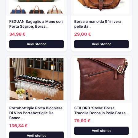
FEDUAN Bagaglio a Mano con
Borsa a mano da 9″in vera
Porta Scarpe, Borsa…
pelle da…
34,98 €
29,00 €
Vedi storico
Vedi storico
Portabottiglie Porta Bicchiere
STILORD ‘Stella’ Borsa
Di Vino Portabottiglie Da
Tracolla Donna in Pelle Borsa…
Banco…
79,90 €
136,84 €
Vedi storico
Vedi storico