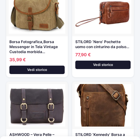
Borsa Fotografica,Borsa
STILORD ‘Nero’ Pochette
Messenger in Tela Vintage
uomo con cinturino da polso…
Custodia morbida…
77,90 €
35,99 €
Vedi storico
Vedi storico
ASHWOOD – Vera Pelle –
STILORD ‘Kennedy’ Borsa a
Borsa da toilette/Beauty…
Tracolla Piccola Uomo