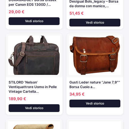
Desigual Bols_legacy – Borsa
per Canon EOS 1300D /…
da donna con manico,…
29,00 €
51,45 €
Vedi storico
Vedi storico
STILORD ‘Nelson’
Gusti Leder nature ”Jane 7,9″”
Ventiquattrore Uomo in Pelle
Borsa Cuoio a…
Vintage Cartella…
34,95 €
189,90 €
Vedi storico
Vedi storico