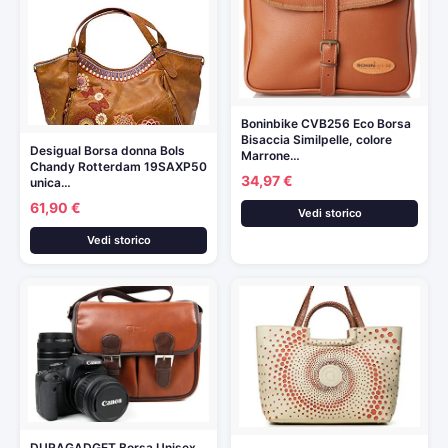
Boninbike CVB256 Eco Borsa
Bisaccia Similpelle, colore
Desigual Borsa donna Bols
Marrone…
Chandy Rotterdam 19SAXP50
34,97 €
unica…
61,90 €
Vedi storico
Vedi storico
DURAGADGET Borsa Unisex