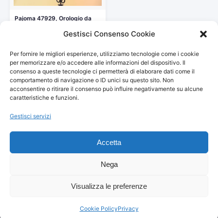
Pajoma 47929, Orologio da
Parete Vintage, con
Gestisci Consenso Cookie
quadrante…
22,95 €
Per fornire le migliori esperienze, utilizziamo tecnologie come i cookie
Vedi storico
per memorizzare e/o accedere alle informazioni del dispositivo. Il
consenso a queste tecnologie ci permetterà di elaborare dati come il
comportamento di navigazione o ID unici su questo sito. Non
acconsentire o ritirare il consenso può influire negativamente su alcune
caratteristiche e funzioni.
Gestisci servizi
© 2026
Arredamento Vintage, Retrò
— Tutti i prezzi sono
aggiornati automaticamente da Amazon.
Accetta
Partecipante al Programma di Affiliazione Amazon EU, un programma
pubblicitario che consente ai siti di percepire una commissione
pubblicitaria pubblicizzando e fornendo link al sito Amazon.it. I prezzi
Nega
potrebbero variare. Verifica sempre il prezzo finale su Amazon prima
dell'acquisto.
Visualizza le preferenze
© 2026 Danilo Franceschini — Via Amiterno, 40 — 00183 Roma — C.F.
FRNDNL86L30I348Z — P.IVA 01820730677 — All Rights Reserved
Cookie Policy
Privacy