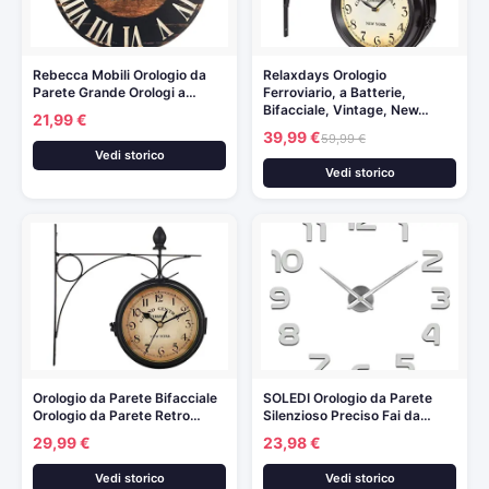
Rebecca Mobili Orologio da
Relaxdays Orologio
Parete Grande Orologi a…
Ferroviario, a Batterie,
Bifacciale, Vintage, New…
21,99 €
39,99 €
59,99 €
Vedi storico
Vedi storico
Orologio da Parete Bifacciale
SOLEDI Orologio da Parete
Orologio da Parete Retro…
Silenzioso Preciso Fai da…
29,99 €
23,98 €
Vedi storico
Vedi storico