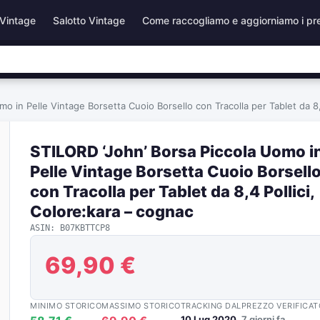
Vintage
Salotto Vintage
Come raccogliamo e aggiorniamo i pr
o in Pelle Vintage Borsetta Cuoio Borsello con Tracolla per Tablet da 8,
STILORD ‘John’ Borsa Piccola Uomo i
Pelle Vintage Borsetta Cuoio Borsell
con Tracolla per Tablet da 8,4 Pollici,
Colore:kara – cognac
ASIN: B07KBTTCP8
69,90 €
MINIMO STORICO
MASSIMO STORICO
TRACKING DAL
PREZZO VERIFICAT
10 Lug 2020
7 giorni fa