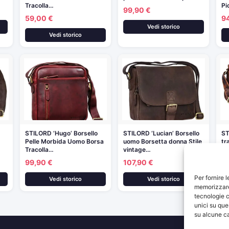
Tracolla…
Pi
99,90 €
59,00 €
9
Vedi storico
Vedi storico
STILORD ‘Hugo’ Borsello
STILORD ‘Lucian’ Borsello
ST
Pelle Morbida Uomo Borsa
uomo Borsetta donna Stile
tr
Tracolla…
vintage…
1
99,90 €
107,90 €
Per fornire 
Vedi storico
Vedi storico
memorizzare 
tecnologie c
unici su que
su alcune ca