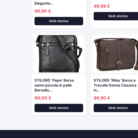
Elegante…
49,99 €
99,90 €
Vedi storico
Vedi storico
STILORD ‘Pepe’ Borsa
STILORD ‘Riley’ Borsa a
uomo piccola in pelle
Tracolla Donna Classica
Borsello…
in…
69,00 €
89,90 €
Vedi storico
Vedi storico