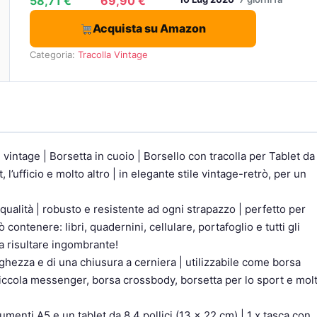
58,71 €
69,90 €
Acquista su Amazon
Categoria:
Tracolla Vintage
vintage | Borsetta in cuoio | Borsello con tracolla per Tablet da
t, l’ufficio e molto altro | in elegante stile vintage-retrò, per un
re qualità | robusto e resistente ad ogni strapazzo | perfetto per
contenere: libri, quadernini, cellulare, portafoglio e tutti gli
a risultare ingombrante!
nghezza e di una chiusura a cerniera | utilizzabile come borsa
, piccola messenger, borsa crossbody, borsetta per lo sport e mol
enti A5 e un tablet da 8,4 pollici (13 x 22 cm) | 1 x tasca con