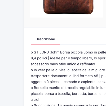
Descrizione
o STILORD ‘John’ Borsa piccola uomo in pelle 
8,4 pollici | ideale per il tempo libero, lo spor
accessorio dallo stile unico e raffinato!
o In vera pelle di vitello, scelta della miglio
trasportare documenti o libri formato A5 | può 
oggetti più piccoli | comodo e capiente, senz
o Borsello munito di tracolla regolabile in lu
piccola, borsa a tracolla, borsetta, borsello
altro!
o Suddivisione: 1 x ampio scomparto per docum