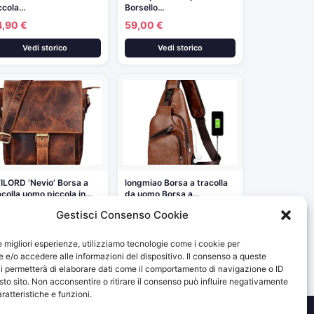
ccola…
Borsello…
4,90 €
59,00 €
Vedi storico
Vedi storico
ILORD ‘Nevio’ Borsa a
longmiao Borsa a tracolla
acolla uomo piccola in…
da uomo Borsa a…
07,90 €
13,99 €
Gestisci Consenso Cookie
Vedi storico
Vedi storico
le migliori esperienze, utilizziamo tecnologie come i cookie per
e/o accedere alle informazioni del dispositivo. Il consenso a queste
i permetterà di elaborare dati come il comportamento di navigazione o ID
sto sito. Non acconsentire o ritirare il consenso può influire negativamente
ratteristiche e funzioni.