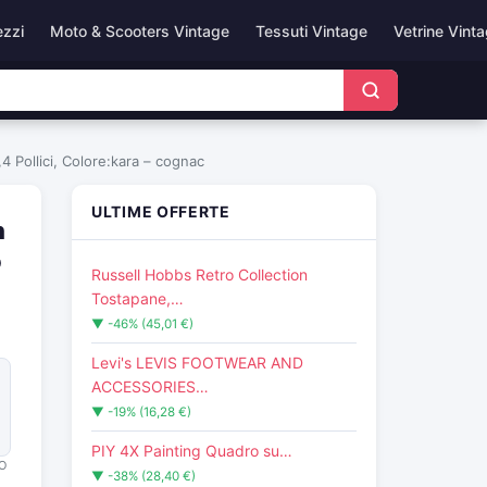
ezzi
Moto & Scooters Vintage
Tessuti Vintage
Vetrine Vint
4 Pollici, Colore:kara – cognac
ULTIME OFFERTE
n
o
Russell Hobbs Retro Collection
Tostapane,…
▼ -46% (45,01 €)
Levi's LEVIS FOOTWEAR AND
ACCESSORIES…
▼ -19% (16,28 €)
PIY 4X Painting Quadro su…
O
▼ -38% (28,40 €)