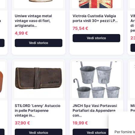
Umiwe vintage metal
Victrola Custodia Valigia
VI
a
vintage vaso di fiori,
porta vinili 30+ pezzi LP…
Ar
artigianato…
di
75,54 €
pe
4,99 €
2
Vedi storico
Vedi storico
STILORD ‘Lenny’ Astuccio
JNCH 5pz Vasi Portavasi
Mi
in pelle Portapenne
Portafiori da Appendere
Po
vintage in…
con…
di
37,90 €
19,99 €
1
Per fornire 
Vedi storico
Vedi storico