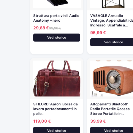
Struttura porta vinili Audio
VASAGLE Armadio
Anatomy – nero
Vintage, Appendiabiti d
Ingresso, Scaffale a…
29,68 €
33,90 €
95,99 €
Vedi storico
Vedi storico
STILORD ‘Aaron’ Borsa da
Altoparlanti Bluetooth
lavoro portadocumenti in
Radio Portatile Qoosea
pelle…
Stereo Portatile in…
119,00 €
39,99 €
Vedi storico
Vedi storico