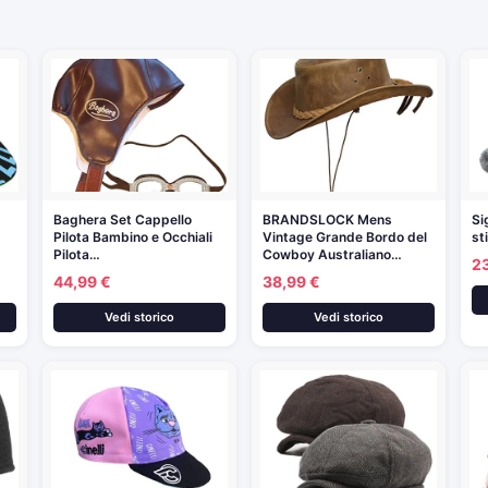
Baghera Set Cappello
BRANDSLOCK Mens
Si
Pilota Bambino e Occhiali
Vintage Grande Bordo del
st
Pilota…
Cowboy Australiano…
2
44,99 €
38,99 €
Vedi storico
Vedi storico