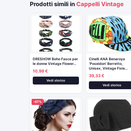
Prodotti simili in
Cappelli Vintage
DRESHOW Boho Fasce per
Cinelli ANA Benaroya
le donne Vintage Flower…
‘Poseidon’ Berretto,
Unisex, Vintage Fixie…
10,99 €
39,33 €
Vedi storico
Vedi storico
-67%