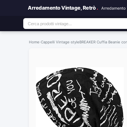
Arredamento Vintage, Retrò
.
Arredamento 
Home
›
Cappelli Vintage
›
styleBREAKER Cuffia Beanie con