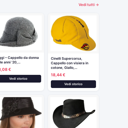
Vedi tutti →
ggi – Cappello da donna
Cinelli Supercorsa,
ile anni ’20,…
Cappello con visiera in
cotone, Giallo,…
3,08 €
18,44 €
Vedi storico
Vedi storico