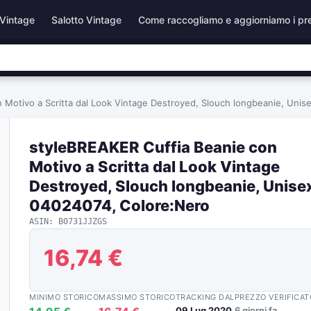
Vintage
Salotto Vintage
Come raccogliamo e aggiorniamo i pr
 Motivo a Scritta dal Look Vintage Destroyed, Slouch longbeanie, Uni
styleBREAKER Cuffia Beanie con
Motivo a Scritta dal Look Vintage
Destroyed, Slouch longbeanie, Unise
04024074, Colore:Nero
ASIN: B0731JJZGS
16,74 €
MINIMO STORICO
MASSIMO STORICO
TRACKING DAL
PREZZO VERIFICAT
09 Lug 2020
6 giorni fa