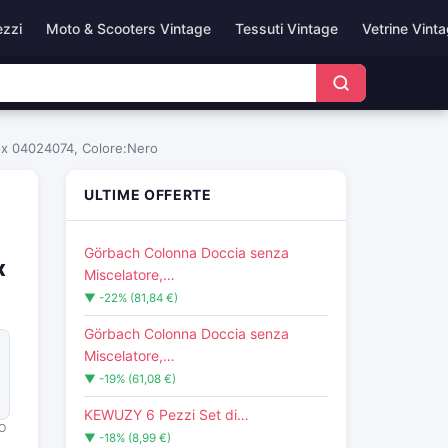
ezzi
Moto & Scooters Vintage
Tessuti Vintage
Vetrine Vint
sex 04024074, Colore:Nero
ULTIME OFFERTE
Görbach Colonna Doccia senza
x
Miscelatore,…
▼ -22% (81,84 €)
Görbach Colonna Doccia senza
Miscelatore,…
▼ -19% (61,08 €)
KEWUZY 6 Pezzi Set di…
O
▼ -18% (8,99 €)