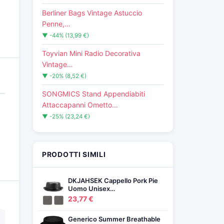
Berliner Bags Vintage Astuccio
Penne,…
▼ -44% (13,99 €)
Toyvian Mini Radio Decorativa
Vintage…
▼ -20% (8,52 €)
SONGMICS Stand Appendiabiti
Attaccapanni Ometto…
▼ -25% (23,24 €)
PRODOTTI SIMILI
DKJAHSEK Cappello Pork Pie
Uomo Unisex…
23,77 €
Generico Summer Breathable