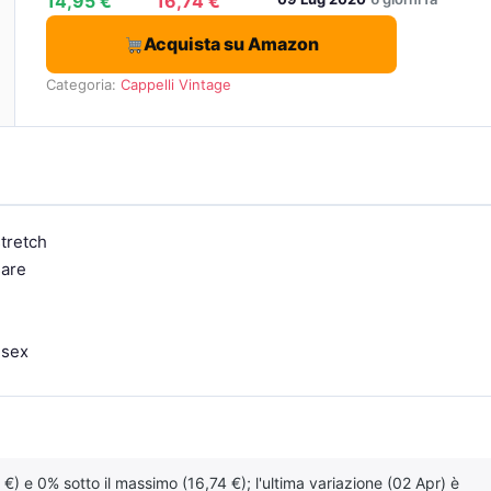
14,95 €
16,74 €
Acquista su Amazon
Categoria:
Cappelli Vintage
tretch
sare
isex
 €) e 0% sotto il massimo (16,74 €); l'ultima variazione (02 Apr) è