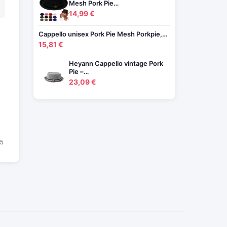
Mesh Pork Pie…
14,99 €
Cappello unisex Pork Pie Mesh Porkpie,…
15,81 €
Heyann Cappello vintage Pork
Pie –…
23,09 €