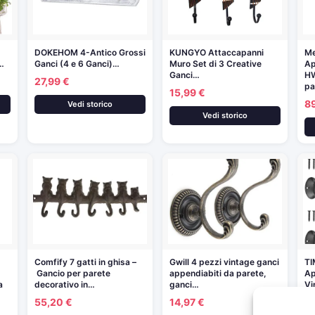
DOKEHOM 4-Antico Grossi
KUNGYO Attaccapanni
Me
…
Ganci (4 e 6 Ganci)…
Muro Set di 3 Creative
Ap
Ganci…
H
27,99 €
pa
15,99 €
8
Vedi storico
Vedi storico
Comfify 7 gatti in ghisa –
Gwill 4 pezzi vintage ganci
TI
Gancio per parete
appendiabiti da parete,
Ap
a
decorativo in…
ganci…
Vi
Ap
55,20 €
14,97 €
14