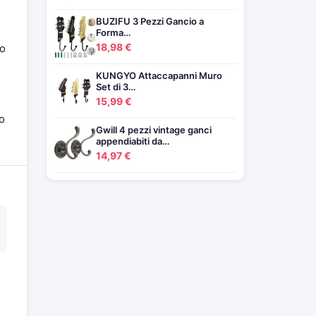
BUZIFU 3 Pezzi Gancio a
Forma…
18,98 €
io
KUNGYO Attaccapanni Muro
Set di 3…
15,99 €
 o
Gwill 4 pezzi vintage ganci
appendiabiti da…
14,97 €