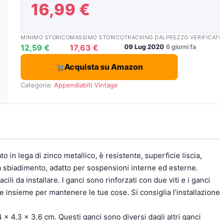
16,99 €
MINIMO STORICO
MASSIMO STORICO
TRACKING DAL
PREZZO VERIFICAT
12,59 €
17,63 €
09 Lug 2020
6 giorni fa
Acquista su Amazon
Categoria:
Appendiabiti Vintage
to in lega di zinco metallico, è resistente, superficie liscia,
za sbiadimento, adatto per sospensioni interne ed esterne.
cili da installare. I ganci sono rinforzati con due viti e i ganci
 insieme per mantenere le tue cose. Si consiglia l’installazione
4 x 4,3 x 3,6 cm. Questi ganci sono diversi dagli altri ganci