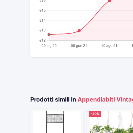
Prodotti simili in
Appendiabiti Vint
-40%