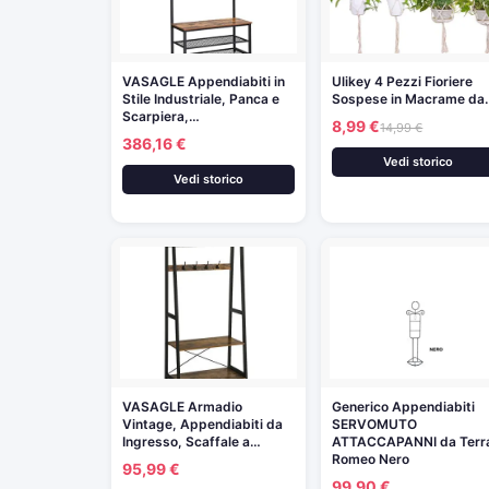
VASAGLE Appendiabiti in
Ulikey 4 Pezzi Fioriere
Stile Industriale, Panca e
Sospese in Macrame da
Scarpiera,…
8,99 €
14,99 €
386,16 €
Vedi storico
Vedi storico
VASAGLE Armadio
Generico Appendiabiti
Vintage, Appendiabiti da
SERVOMUTO
Ingresso, Scaffale a…
ATTACCAPANNI da Terr
Romeo Nero
95,99 €
99,90 €