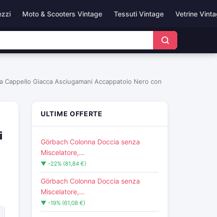
ezzi
Moto & Scooters Vintage
Tessuti Vintage
Vetrine Vint
rpa Cappello Giacca Asciugamani Accappatoio Nero con
ULTIME OFFERTE
i
Görbach Colonna Doccia senza
Miscelatore,…
▼ -22% (81,84 €)
Görbach Colonna Doccia senza
Miscelatore,…
▼ -19% (61,08 €)