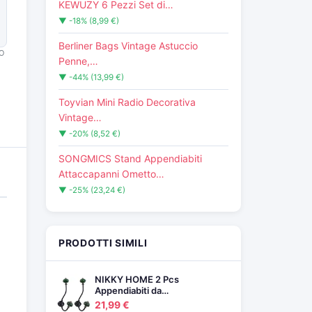
KEWUZY 6 Pezzi Set di…
▼ -18% (8,99 €)
Berliner Bags Vintage Astuccio
O
Penne,…
▼ -44% (13,99 €)
Toyvian Mini Radio Decorativa
Vintage…
▼ -20% (8,52 €)
SONGMICS Stand Appendiabiti
Attaccapanni Ometto…
▼ -25% (23,24 €)
PRODOTTI SIMILI
NIKKY HOME 2 Pcs
Appendiabiti da…
21,99 €