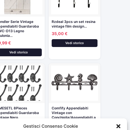
ndler Serie Vintage
Rzdeal 3pcs un set resina
pendiabiti Guardaroba
vintage film design…
WC-D13 Legno
35,00 €
ulonia…
9,99 €
Vedi storico
Vedi storico
MESETL 8Pieces
Comfify Appendiabiti
pendiabiti Guardaroba
Vintage con
ntage Nero,
Conchiglia/Appendiabiti a
pendiabiti da…
Parete in…
Gestisci Consenso Cookie
,99 €
11,99 €