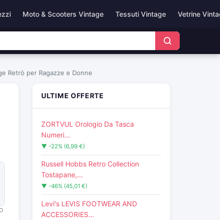
ezzi
Moto & Scooters Vintage
Tessuti Vintage
Vetrine Vint
tage Retrò per Ragazze e Donne
ULTIME OFFERTE
ZORTVUL Orologio Da Tasca
Numeri…
▼ -22% (6,99 €)
Russell Hobbs Retro Collection
Tostapane,…
▼ -46% (45,01 €)
Levi's LEVIS FOOTWEAR AND
O
ACCESSORIES…