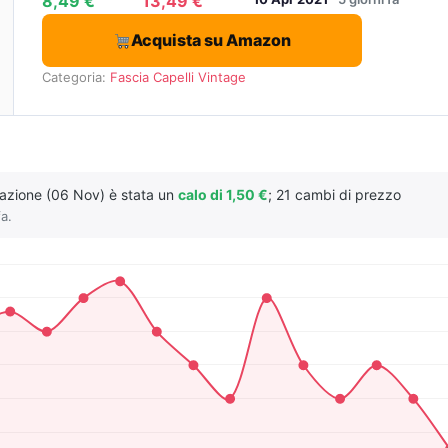
8,49 €
13,49 €
Acquista su Amazon
Categoria:
Fascia Capelli Vintage
riazione (06 Nov) è stata un
calo di 1,50 €
; 21 cambi di prezzo
fa.