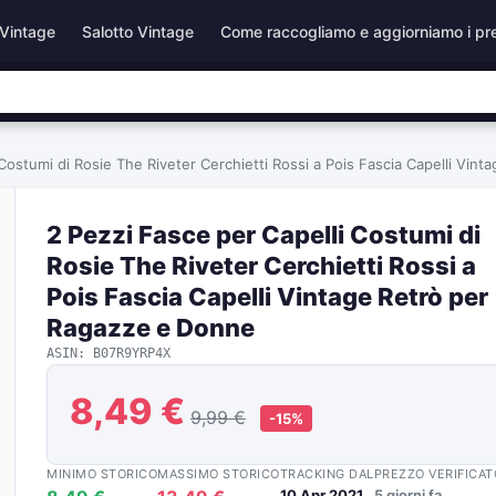
Vintage
Salotto Vintage
Come raccogliamo e aggiorniamo i pr
 Costumi di Rosie The Riveter Cerchietti Rossi a Pois Fascia Capelli Vin
2 Pezzi Fasce per Capelli Costumi di
Rosie The Riveter Cerchietti Rossi a
Pois Fascia Capelli Vintage Retrò per
Ragazze e Donne
ASIN: B07R9YRP4X
8,49 €
9,99 €
-15%
MINIMO STORICO
MASSIMO STORICO
TRACKING DAL
PREZZO VERIFICAT
10 Apr 2021
5 giorni fa