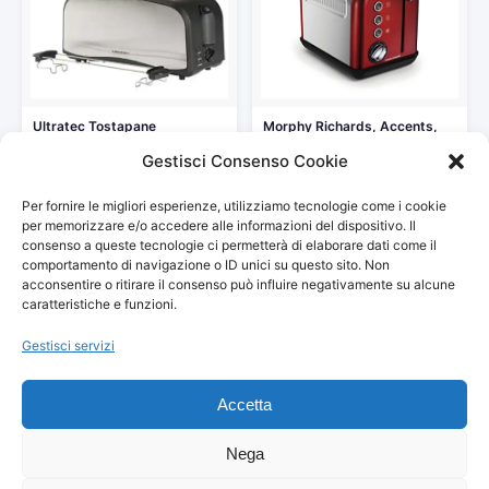
Ultratec Tostapane
Morphy Richards, Accents,
Automatico AT-30 Acciaio,
Tostapane 2 fessure rosso
Gestisci Consenso Cookie
1400 W, Nero/Argento
64,50 €
48,89 €
Per fornire le migliori esperienze, utilizziamo tecnologie come i cookie
Vedi storico
Vedi storico
per memorizzare e/o accedere alle informazioni del dispositivo. Il
consenso a queste tecnologie ci permetterà di elaborare dati come il
comportamento di navigazione o ID unici su questo sito. Non
acconsentire o ritirare il consenso può influire negativamente su alcune
caratteristiche e funzioni.
Gestisci servizi
© 2026
Arredamento Vintage, Retrò
— Tutti i prezzi sono
aggiornati automaticamente da Amazon.
Accetta
Partecipante al Programma di Affiliazione Amazon EU, un programma
pubblicitario che consente ai siti di percepire una commissione
pubblicitaria pubblicizzando e fornendo link al sito Amazon.it. I prezzi
Nega
potrebbero variare. Verifica sempre il prezzo finale su Amazon prima
dell'acquisto.