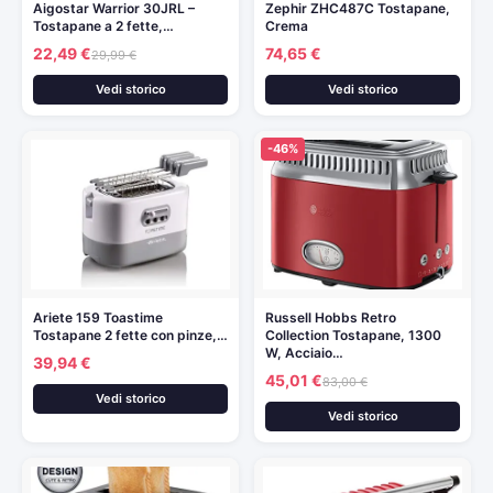
Aigostar Warrior 30JRL –
Zephir ZHC487C Tostapane,
Tostapane a 2 fette,…
Crema
22,49 €
74,65 €
29,99 €
Vedi storico
Vedi storico
-46%
Ariete 159 Toastime
Russell Hobbs Retro
Tostapane 2 fette con pinze,…
Collection Tostapane, 1300
W, Acciaio…
39,94 €
45,01 €
83,00 €
Vedi storico
Vedi storico