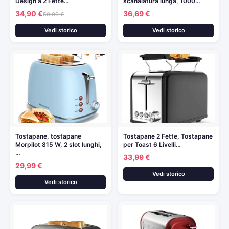
Design a 2 Fette…
scanalatura lunga, 1000…
34,90 €
36,69 €
50,00 €
Vedi storico
Vedi storico
Tostapane, tostapane
Tostapane 2 Fette, Tostapane
Morpilot 815 W, 2 slot lunghi,
per Toast 6 Livelli…
…
33,99 €
29,99 €
Vedi storico
Vedi storico