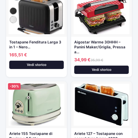
Tostapane Fenditura Larga 3
Aigostar Warme 30HHH –
in 1 – Nero…
Panini Maker/Griglia, Pressa
a…
165,51 €
34,99 €
35,99 €
Vedi storico
Vedi storico
-30%
Ariete 155 Tostapane di
Ariete 127 – Tostapane con