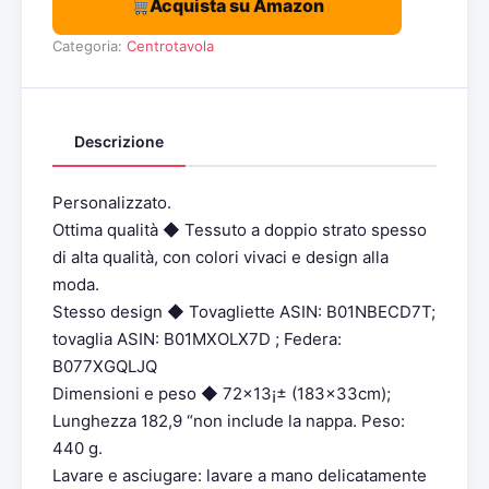
Acquista su Amazon
Categoria:
Centrotavola
Descrizione
Personalizzato.
Ottima qualità ◆ Tessuto a doppio strato spesso
di alta qualità, con colori vivaci e design alla
moda.
Stesso design ◆ Tovagliette ASIN: B01NBECD7T;
tovaglia ASIN: B01MXOLX7D ; Federa:
B077XGQLJQ
Dimensioni e peso ◆ 72×13¡± (183x33cm);
Lunghezza 182,9 “non include la nappa. Peso:
440 g.
Lavare e asciugare: lavare a mano delicatamente