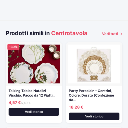
Prodotti simili in
Centrotavola
Vedi tutti →
-30%
Talking Tables Natalizi
Party Porcelain – Centrini,
Vischio, Pacco da 12 Piatti…
Colore: Dorato (Confezione
da…
4,57 €
6,49 €
18,28 €
Vedi storico
Vedi storico