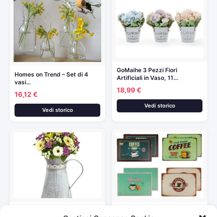
GoMaihe 3 Pezzi Fiori
Homes on Trend – Set di 4
Artificiali in Vaso, 11…
vasi…
18,99 €
16,12 €
Vedi storico
Vedi storico
Sue supply shabby chic
Bada Bing, tovaglietta con