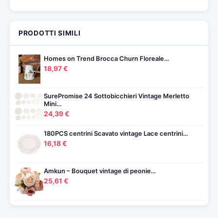
PRODOTTI SIMILI
Homes on Trend Brocca Churn Floreale…
18,97 €
SurePromise 24 Sottobicchieri Vintage Merletto
Mini…
24,39 €
180PCS centrini Scavato vintage Lace centrini…
16,18 €
Amkun – Bouquet vintage di peonie…
25,61 €