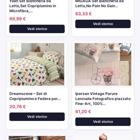
Yilan Set Biancheria da
MIGAGA Set Biancheria da
Letto,Set Copripiumino in
Letto,No Pain No Gain…
Microfibra,…
63,33 €
69,99 €
Vedi storico
Vedi storico
Dreamscene – Set di
Ipersan Vintage Parure
Copripiumino e Federa per…
Lenzuola Fotografico piazzato
Fine-Art, 100%…
20,76 €
61,20 €
Vedi storico
Vedi storico