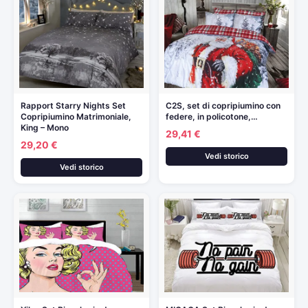
Rapport Starry Nights Set
C2S, set di copripiumino con
Copripiumino Matrimoniale,
federe, in policotone,…
King – Mono
29,41 €
29,20 €
Vedi storico
Vedi storico