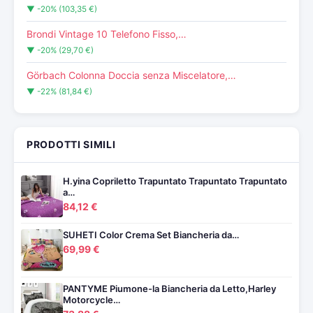
▼ -20% (103,35 €)
Brondi Vintage 10 Telefono Fisso,…
▼ -20% (29,70 €)
Görbach Colonna Doccia senza Miscelatore,…
▼ -22% (81,84 €)
PRODOTTI SIMILI
H.yina Copriletto Trapuntato Trapuntato Trapuntato
a…
84,12 €
SUHETI Color Crema Set Biancheria da…
69,99 €
PANTYME Piumone-la Biancheria da Letto,Harley
Motorcycle…