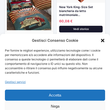
New York King-Size Set
biancheria da letto
matrimoniale…
60,08 €
Vedi storico
Retro Car King-Size,
Gestisci Consenso Cookie
Copripiumino e 2 federe per…
28,30 €
Per fornire le migliori esperienze, utilizziamo tecnologie come i cookie
Vedi storico
per memorizzare e/o accedere alle informazioni del dispositivo. Il
consenso a queste tecnologie ci permetterà di elaborare dati come il
comportamento di navigazione o ID unici su questo sito. Non
acconsentire o ritirare il consenso può influire negativamente su alcune
caratteristiche e funzioni.
Gestisci servizi
© 2026
Arredamento Vintage, Retrò
— Tutti i prezzi sono
aggiornati automaticamente da Amazon.
Accetta
Partecipante al Programma di Affiliazione Amazon EU, un programma
pubblicitario che consente ai siti di percepire una commissione
pubblicitaria pubblicizzando e fornendo link al sito Amazon.it. I prezzi
Nega
potrebbero variare. Verifica sempre il prezzo finale su Amazon prima