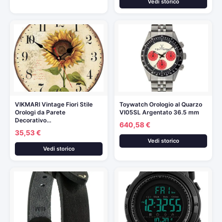
Vedi storico
VIKMARI Vintage Fiori Stile
Toywatch Orologio al Quarzo
Orologi da Parete
VI05SL Argentato 36.5 mm
Decorativo…
640,58 €
35,53 €
Vedi storico
Vedi storico