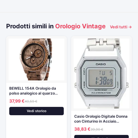
Prodotti simili in
Orologio Vintage
Vedi tutti →
BEWELL 154A Orologio da
polso analogico al quarzo…
37,99 €
40,59 €
Vedi storico
Casio Orologio Digitale Donna
con Cinturino in Acciaio…
38,83 €
39,90 €