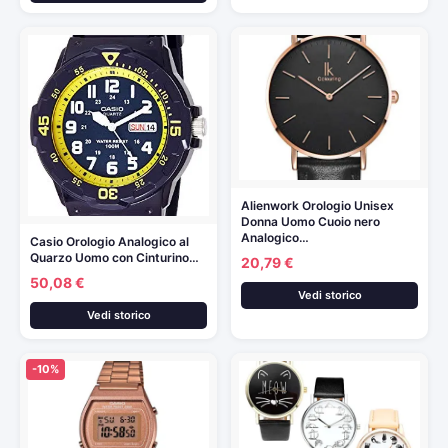
Alienwork Orologio Unisex
Donna Uomo Cuoio nero
Analogico…
Casio Orologio Analogico al
Quarzo Uomo con Cinturino…
20,79 €
50,08 €
Vedi storico
Vedi storico
-10%