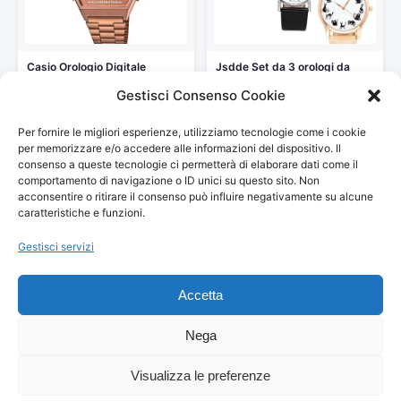
Casio Orologio Digitale
Jsdde Set da 3 orologi da
Quarzo Uomo con Cinturino
donna, in…
Gestisci Consenso Cookie
in…
29,01 €
53,97 €
59,90 €
Per fornire le migliori esperienze, utilizziamo tecnologie come i cookie
Vedi storico
Vedi storico
per memorizzare e/o accedere alle informazioni del dispositivo. Il
consenso a queste tecnologie ci permetterà di elaborare dati come il
comportamento di navigazione o ID unici su questo sito. Non
acconsentire o ritirare il consenso può influire negativamente su alcune
caratteristiche e funzioni.
Gestisci servizi
© 2026
Arredamento Vintage, Retrò
— Tutti i prezzi sono
aggiornati automaticamente da Amazon.
Accetta
Partecipante al Programma di Affiliazione Amazon EU, un programma
pubblicitario che consente ai siti di percepire una commissione
pubblicitaria pubblicizzando e fornendo link al sito Amazon.it. I prezzi
Nega
potrebbero variare. Verifica sempre il prezzo finale su Amazon prima
dell'acquisto.
Visualizza le preferenze
© 2026 Danilo Franceschini — Via Amiterno, 40 — 00183 Roma — C.F.
FRNDNL86L30I348Z — P.IVA 01820730677 — All Rights Reserved