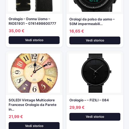
Orologio – Donna Uomo –
Orologi da polso da uomo –
RIOS1931 – 0741498600777
50M impermeabili…
35,00 €
16,65 €
Vedi storico
Vedi storico
SOLEDI Vintage Multicolore
Orologio – – FIZILI – 084
Francese Orologio da Parete
29,99 €
in…
21,99 €
Vedi storico
Vedi storico