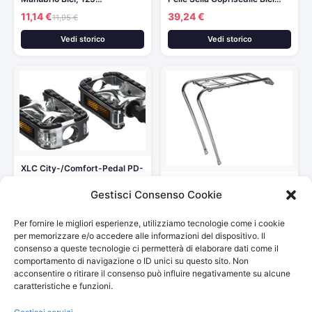
11,14 €
39,24 €
11,95 €
Vedi storico
Vedi storico
XLC City-/Comfort-Pedal PD-
C01 Unisex-Adult,
Portapacchi / Portacestino
Argento/Nero, One Size
Gestisci Consenso Cookie
Posteriore Bici 26″ / 28″…
19,00 €
25,00 €
Per fornire le migliori esperienze, utilizziamo tecnologie come i cookie
Vedi storico
Vedi storico
per memorizzare e/o accedere alle informazioni del dispositivo. Il
consenso a queste tecnologie ci permetterà di elaborare dati come il
comportamento di navigazione o ID unici su questo sito. Non
acconsentire o ritirare il consenso può influire negativamente su alcune
caratteristiche e funzioni.