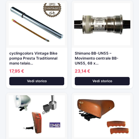
cyclingcolors Vintage Bike
Shimano BB-UN55 –
pompa Presta Traditionnal
Movimento centrale BB-
mano telaio…
UN55, 68 x…
17,95 €
23,14 €
Vedi storico
Vedi storico