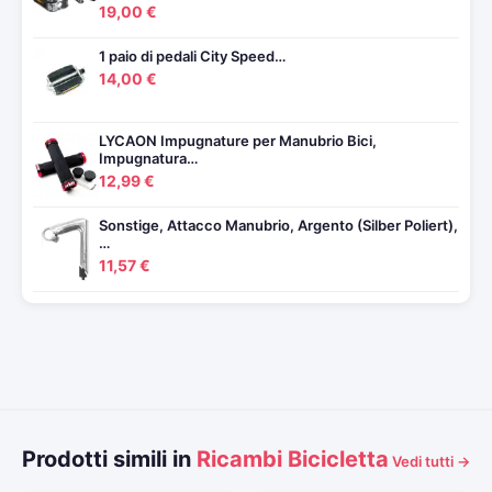
19,00 €
1 paio di pedali City Speed…
14,00 €
LYCAON Impugnature per Manubrio Bici,
Impugnatura…
12,99 €
Sonstige, Attacco Manubrio, Argento (Silber Poliert),
…
11,57 €
Prodotti simili in
Ricambi Bicicletta
Vedi tutti →