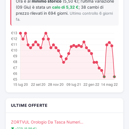
Ora è al
minimo storico
(5,50 €); l'ultima variazione
(09 Giu) è stata un
calo di 5,32 €
; 38 cambi di
prezzo rilevati in 694 giorni.
Ultimo controllo 6 giorni
fa.
ULTIME OFFERTE
ZORTVUL Orologio Da Tasca Numeri…
▼ -22% (6,99 €)