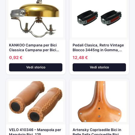
KANKOO Campana per Bici
Pedali Clasica, Retro Vintage
Classica Campana per Bici…
Blocco 3445ng in Gomma,…
0,92 €
12,48 €
Vedi storico
Vedi storico
VELO 410346 – Manopola per
Artensky Coprisedile Bici in
Manubrio Bici, 125…
Pelle Sella Coprisedile Bici…