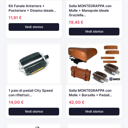
Kit Fanale Anteriore +
Sella MONTEGRAPPA con
Posteriore + Dinamo ideale…
Molle + Manopole ideale
Graziella…
11,91 €
19,45 €
Vedi storico
Vedi storico
1 paio di pedali City Speed
Sella MONTEGRAPPA con
con riflettori…
Molle + Borsello + Pedali…
14,00 €
42,00 €
Vedi storico
Vedi storico