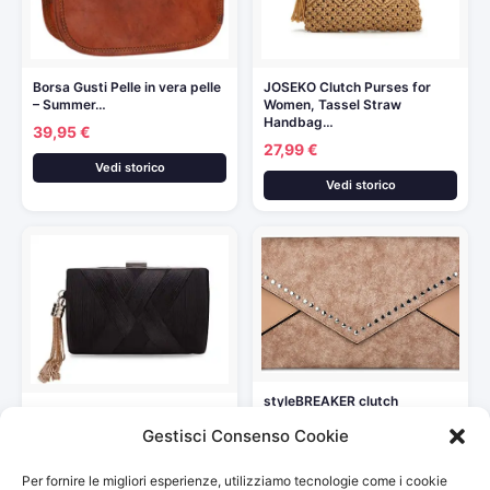
Borsa Gusti Pelle in vera pelle
JOSEKO Clutch Purses for
– Summer…
Women, Tassel Straw
Handbag…
39,95 €
27,99 €
Vedi storico
Vedi storico
styleBREAKER clutch
SYMALL Borsa a Mano con
envelope con design a busta
Frange Nappe Borsa…
Gestisci Consenso Cookie
e…
19,99 €
29,95 €
Per fornire le migliori esperienze, utilizziamo tecnologie come i cookie