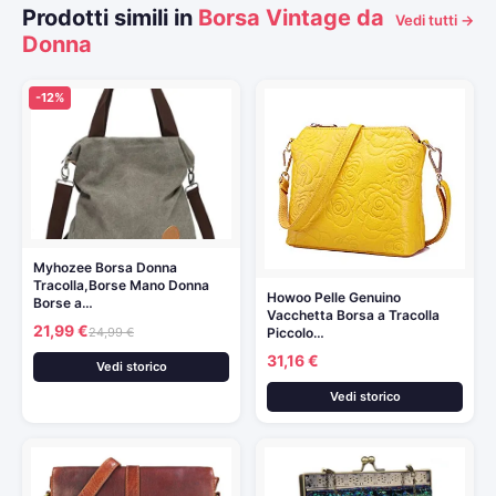
Prodotti simili in
Borsa Vintage da
Vedi tutti →
Donna
-12%
Myhozee Borsa Donna
Tracolla,Borse Mano Donna
Howoo Pelle Genuino
Borse a…
Vacchetta Borsa a Tracolla
21,99 €
24,99 €
Piccolo…
31,16 €
Vedi storico
Vedi storico