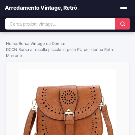
Arredamento Vintage, Retrò
.
Home
›
Borsa Vintage da Donna
›
DCCN Borsa a tracolla piccola in pelle PU per donna Retro
Marrone