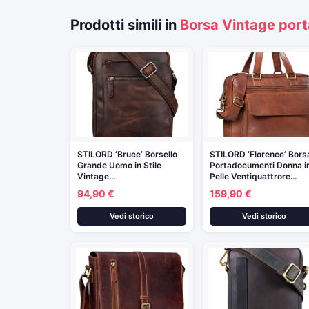
Prodotti simili in
Borsa Vintage port
STILORD ‘Bruce’ Borsello
STILORD ‘Florence’ Bors
Grande Uomo in Stile
Portadocumenti Donna i
Vintage…
Pelle Ventiquattrore…
94,90 €
159,90 €
Vedi storico
Vedi storico