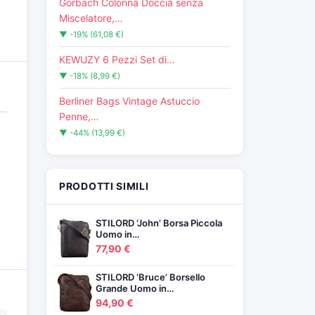
Görbach Colonna Doccia senza
Miscelatore,…
▼ -19% (61,08 €)
KEWUZY 6 Pezzi Set di…
▼ -18% (8,99 €)
Berliner Bags Vintage Astuccio
Penne,…
▼ -44% (13,99 €)
PRODOTTI SIMILI
STILORD ‘John’ Borsa Piccola
Uomo in…
77,90 €
STILORD ‘Bruce’ Borsello
Grande Uomo in…
94,90 €