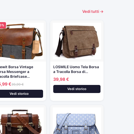
Vedi tutti →
10%
fewit Borsa Vintage
LOSMILE Uomo Tela Borsa
rsa Messenger a
a Tracolla Borsa di…
acolla Briefcase…
39,98 €
5,99 €
39,99 €
Vedi storico
Vedi storico