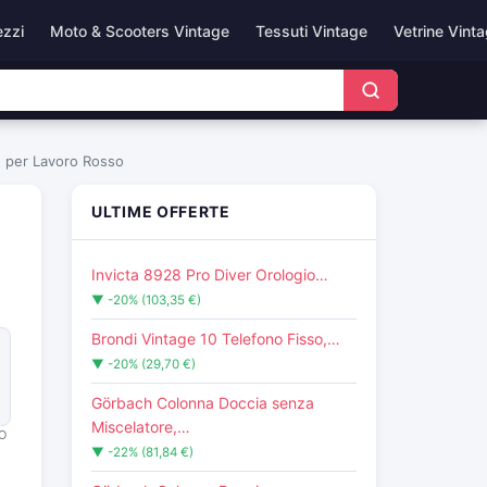
ezzi
Moto & Scooters Vintage
Tessuti Vintage
Vetrine Vint
 per Lavoro Rosso
ULTIME OFFERTE
a
Invicta 8928 Pro Diver Orologio…
▼ -20% (103,35 €)
Brondi Vintage 10 Telefono Fisso,…
▼ -20% (29,70 €)
Görbach Colonna Doccia senza
Miscelatore,…
O
▼ -22% (81,84 €)