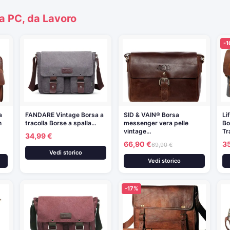
a PC, da Lavoro
-
a
FANDARE Vintage Borsa a
SID & VAIN® Borsa
Li
n
tracolla Borse a spalla…
messenger vera pelle
Bo
vintage…
Tr
34,99 €
66,90 €
3
69,90 €
Vedi storico
Vedi storico
-17%