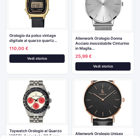
Orologio da polso vintage
Alienwork Orologio Donna
digitale al quarzo quartz…
Acciaio inossidabile Cinturino
110,00 €
in Maglia…
25,99 €
Vedi storico
Vedi storico
Toywatch Orologio al Quarzo
Alienwork Orologio Unisex
VI05SL Argentato 36.5 mm
Donna Uomo Cuoio nero