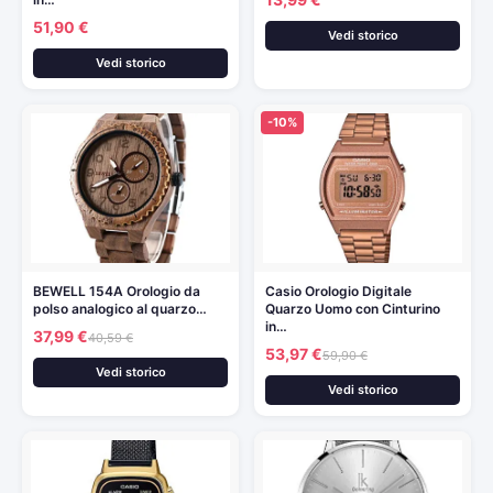
51,90 €
Vedi storico
Vedi storico
-10%
BEWELL 154A Orologio da
Casio Orologio Digitale
polso analogico al quarzo…
Quarzo Uomo con Cinturino
in…
37,99 €
40,59 €
53,97 €
59,90 €
Vedi storico
Vedi storico