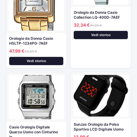
Orologio da Donna Casio
Collection LQ-400D-7AEF
32,34 €
41,09 €
Vedi storico
Orologio da Donna Casio
H5LTP-1234PG-7AEF
47,99 €
53,50 €
Vedi storico
SunJas Orologio da Polso
Casio Orologio Digitale
Sportivo LCD Digitale Uomo
Quarzo Uomo con Cinturino
13,99 €
in…