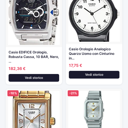
Casio Orologio Analogico
Casio EDIFICE Orologio,
Quarzo Uomo con Cinturino
Robusta Cassa, 10 BAR, Nero,
in…
…
17,75 €
182,36 €
Vedi storico
Vedi storico
-10%
-21%