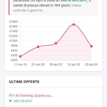
variazione (23 Apr) è stata un
calo di 905,99 €
; 5
cambi di prezzo rilevati in 164 giorni.
Ultimo
controllo 3 giorni fa.
ULTIME OFFERTE
PIY 4X Painting Quadro su…
▼ -38% (28,40 €)