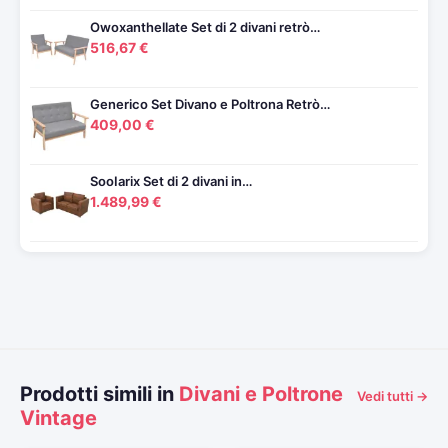
Owoxanthellate Set di 2 divani retrò…
516,67 €
Generico Set Divano e Poltrona Retrò…
409,00 €
SooIarix Set di 2 divani in…
1.489,99 €
Prodotti simili in
Divani e Poltrone
Vedi tutti →
Vintage