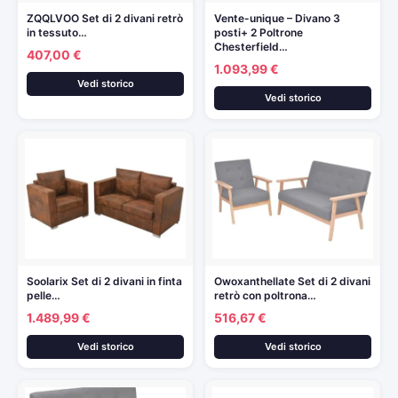
ZQQLVOO Set di 2 divani retrò
Vente-unique – Divano 3
in tessuto…
posti+ 2 Poltrone
Chesterfield…
407,00 €
1.093,99 €
Vedi storico
Vedi storico
SooIarix Set di 2 divani in finta
Owoxanthellate Set di 2 divani
pelle…
retrò con poltrona…
1.489,99 €
516,67 €
Vedi storico
Vedi storico