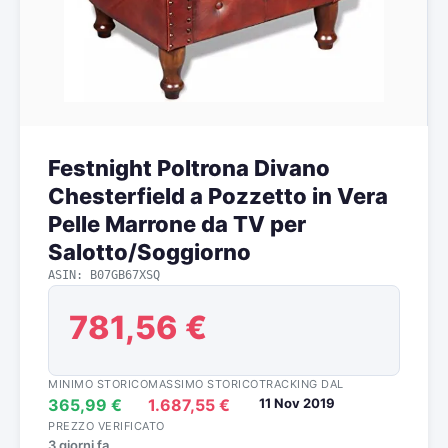
Festnight Poltrona Divano
Chesterfield a Pozzetto in Vera
Pelle Marrone da TV per
Salotto/Soggiorno
ASIN: B07GB67XSQ
781,56 €
MINIMO STORICO
MASSIMO STORICO
TRACKING DAL
365,99 €
1.687,55 €
11 Nov 2019
PREZZO VERIFICATO
3 giorni fa