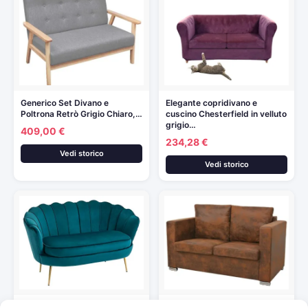
Generico Set Divano e
Elegante copridivano e
Poltrona Retrò Grigio Chiaro,…
cuscino Chesterfield in velluto
grigio…
409,00 €
234,28 €
Vedi storico
Vedi storico
HOMCOM Divanetto 2 Posti in
Generico Set Divani 2 Pezzi in