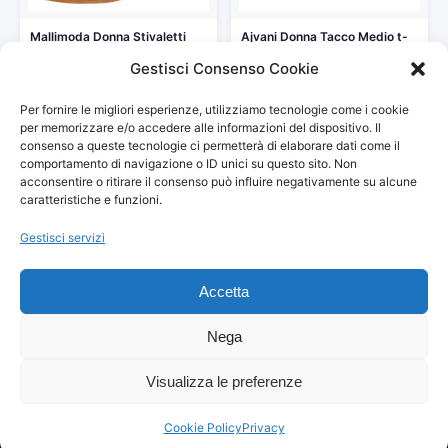
Mallimoda Donna Stivaletti
Ajvani Donna Tacco Medio t-
Mocassini Tacco Medio
Barra rinumerore Francesine
Gestisci Consenso Cookie
Vintage Casual…
décolleté…
59,99 €
35,99 €
Per fornire le migliori esperienze, utilizziamo tecnologie come i cookie
Vedi storico
Vedi storico
per memorizzare e/o accedere alle informazioni del dispositivo. Il
consenso a queste tecnologie ci permetterà di elaborare dati come il
comportamento di navigazione o ID unici su questo sito. Non
acconsentire o ritirare il consenso può influire negativamente su alcune
caratteristiche e funzioni.
Gestisci servizi
© 2026
Arredamento Vintage, Retrò
— Tutti i prezzi sono
aggiornati automaticamente da Amazon.
Accetta
Partecipante al Programma di Affiliazione Amazon EU, un programma
pubblicitario che consente ai siti di percepire una commissione
pubblicitaria pubblicizzando e fornendo link al sito Amazon.it. I prezzi
Nega
potrebbero variare. Verifica sempre il prezzo finale su Amazon prima
dell'acquisto.
Visualizza le preferenze
© 2026 Danilo Franceschini — Via Amiterno, 40 — 00183 Roma — C.F.
FRNDNL86L30I348Z — P.IVA 01820730677 — All Rights Reserved
Cookie Policy
Privacy