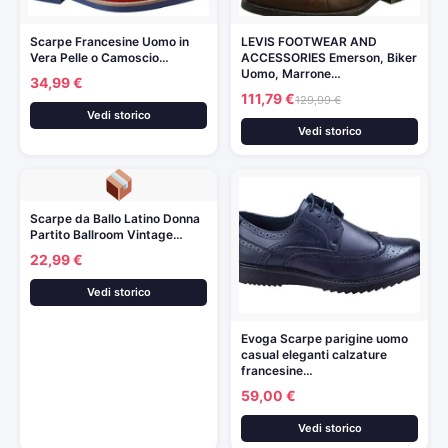
Scarpe Francesine Uomo in
LEVIS FOOTWEAR AND
Vera Pelle o Camoscio…
ACCESSORIES Emerson, Biker
Uomo, Marrone…
34,99 €
111,79 €
129,99 €
Vedi storico
Vedi storico
Scarpe da Ballo Latino Donna
Partito Ballroom Vintage…
22,99 €
Vedi storico
Evoga Scarpe parigine uomo
casual eleganti calzature
francesine…
59,00 €
Vedi storico