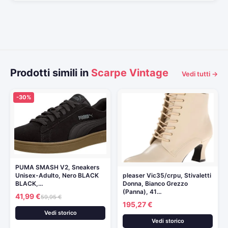
Prodotti simili in
Scarpe Vintage
Vedi tutti →
-30%
PUMA SMASH V2, Sneakers
pleaser Vic35/crpu, Stivaletti
Unisex-Adulto, Nero BLACK
Donna, Bianco Grezzo
BLACK,…
(Panna), 41…
41,99 €
59,95 €
195,27 €
Vedi storico
Vedi storico