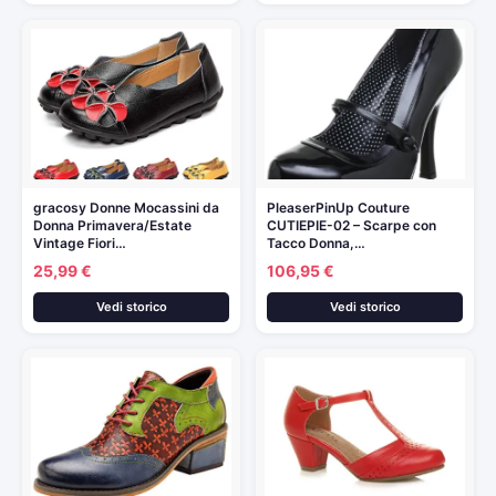
gracosy Donne Mocassini da
PleaserPinUp Couture
Donna Primavera/Estate
CUTIEPIE-02 – Scarpe con
Vintage Fiori…
Tacco Donna,…
25,99 €
106,95 €
Vedi storico
Vedi storico