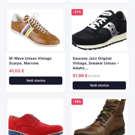
-17%
M-Wave Unisex Vintage
Saucony Jazz Original
Scarpe, Marrone
Vintage, Sneaker Unisex –
Adulto,…
41,02 €
51,99 €
62,99 €
Vedi storico
Vedi storico
-14%