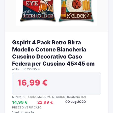
Gspirit 4 Pack Retro Birra
Modello Cotone Biancheria
Cuscino Decorativo Caso
Federa per Cuscino 45×45 cm
ASIN: B07SG395DW
16,99 €
MINIMO STORICO
MASSIMO STORICO
TRACKING DAL
14,99 €
22,99 €
09 Lug 2020
PREZZO VERIFICATO
1 settimana fa