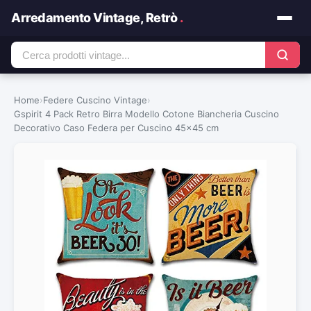
Arredamento Vintage, Retrò
.
Home
›
Federe Cuscino Vintage
›
Gspirit 4 Pack Retro Birra Modello Cotone Biancheria Cuscino
Decorativo Caso Federa per Cuscino 45×45 cm