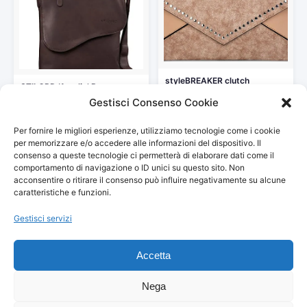
styleBREAKER clutch
STILORD ‘Amelio’ Borsa uomo
envelope con design a busta
piccola in pelle Borsello…
Gestisci Consenso Cookie
e…
69,00 €
29,95 €
Per fornire le migliori esperienze, utilizziamo tecnologie come i cookie
Vedi storico
Vedi storico
per memorizzare e/o accedere alle informazioni del dispositivo. Il
consenso a queste tecnologie ci permetterà di elaborare dati come il
comportamento di navigazione o ID unici su questo sito. Non
acconsentire o ritirare il consenso può influire negativamente su alcune
caratteristiche e funzioni.
Gestisci servizi
© 2026
Arredamento Vintage, Retrò
— Tutti i prezzi sono
aggiornati automaticamente da Amazon.
Accetta
Partecipante al Programma di Affiliazione Amazon EU, un programma
pubblicitario che consente ai siti di percepire una commissione
pubblicitaria pubblicizzando e fornendo link al sito Amazon.it. I prezzi
Nega
potrebbero variare. Verifica sempre il prezzo finale su Amazon prima
dell'acquisto.