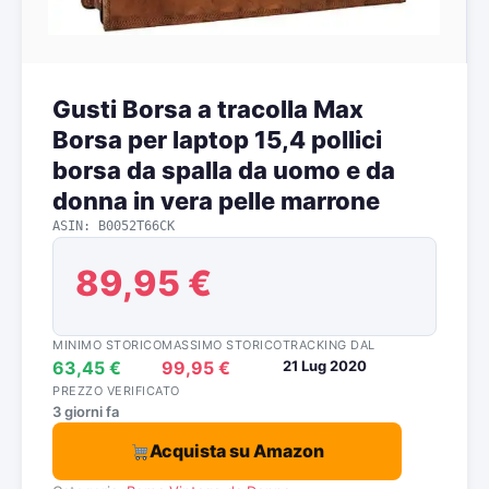
Gusti Borsa a tracolla Max
Borsa per laptop 15,4 pollici
borsa da spalla da uomo e da
donna in vera pelle marrone
ASIN: B0052T66CK
89,95 €
MINIMO STORICO
MASSIMO STORICO
TRACKING DAL
63,45 €
99,95 €
21 Lug 2020
PREZZO VERIFICATO
3 giorni fa
Acquista su Amazon