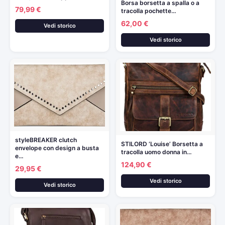
Borsa borsetta a spalla o a
79,99 €
tracolla pochette…
62,00 €
Vedi storico
Vedi storico
styleBREAKER clutch
STILORD ‘Louise’ Borsetta a
envelope con design a busta
tracolla uomo donna in…
e…
124,90 €
29,95 €
Vedi storico
Vedi storico