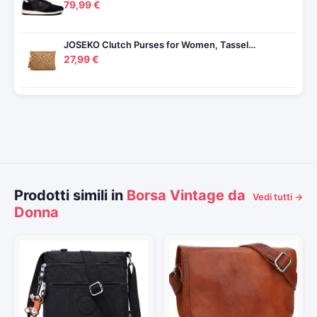
79,99 €
JOSEKO Clutch Purses for Women, Tassel…
27,99 €
Prodotti simili in
Borsa Vintage da
Vedi tutti →
Donna