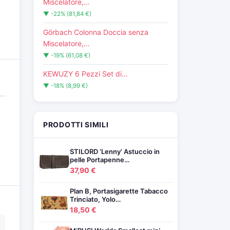
Miscelatore,…
▼ -22% (81,84 €)
Görbach Colonna Doccia senza
Miscelatore,…
▼ -19% (61,08 €)
KEWUZY 6 Pezzi Set di…
▼ -18% (8,99 €)
PRODOTTI SIMILI
STILORD ‘Lenny’ Astuccio in
pelle Portapenne…
37,90 €
Plan B, Portasigarette Tabacco
Trinciato, Yolo…
18,50 €