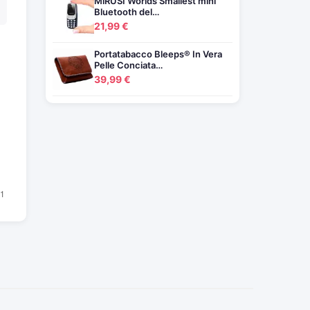
MiRUSI Worlds Smallest mini
Bluetooth del…
21,99 €
Portatabacco Bleeps® In Vera
Pelle Conciata…
39,99 €