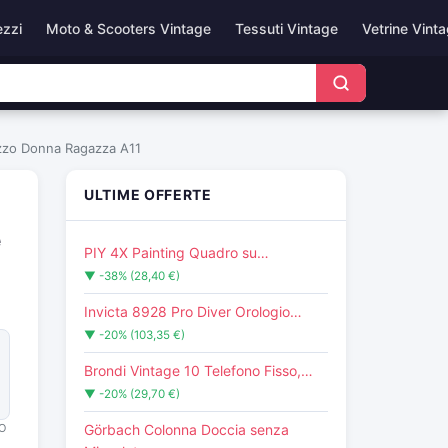
ezzi
Moto & Scooters Vintage
Tessuti Vintage
Vetrine Vint
azzo Donna Ragazza A11
ULTIME OFFERTE
e
PIY 4X Painting Quadro su…
▼ -38% (28,40 €)
Invicta 8928 Pro Diver Orologio…
▼ -20% (103,35 €)
Brondi Vintage 10 Telefono Fisso,…
▼ -20% (29,70 €)
O
Görbach Colonna Doccia senza