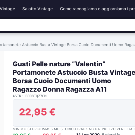
Vintage
Salotto Vintage
Come raccogliamo e aggiorniamo i pr
” Portamonete Astuccio Busta Vintage Borsa Cuoio Documenti Uomo Rag
Gusti Pelle nature ”Valentin”
Portamonete Astuccio Busta Vintag
Borsa Cuoio Documenti Uomo
Ragazzo Donna Ragazza A11
ASIN: B008IQZ7OM
22,95 €
MINIMO STORICO
MASSIMO STORICO
TRACKING DAL
PREZZO VERIFICAT
14 Lug 2020
5 giorni fa