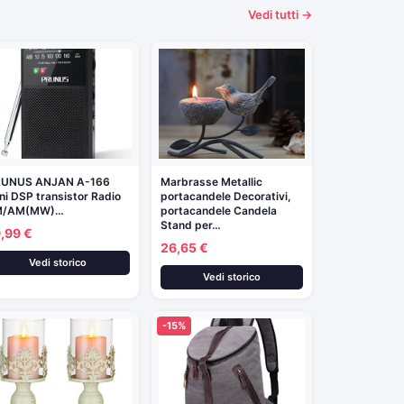
Vedi tutti →
RUNUS ANJAN A-166
Marbrasse Metallic
ni DSP transistor Radio
portacandele Decorativi,
M/AM(MW)…
portacandele Candela
Stand per…
,99 €
26,65 €
Vedi storico
Vedi storico
-15%