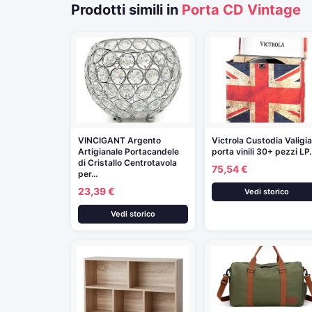
Prodotti simili in
Porta CD Vintage
VINCIGANT Argento
Victrola Custodia Valigi
Artigianale Portacandele
porta vinili 30+ pezzi L
di Cristallo Centrotavola
75,54 €
per…
23,39 €
Vedi storico
Vedi storico