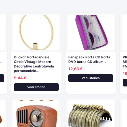
a
Duokon Portacandele
Fanspack Porta CD Porta
P
P…
Circle Vintage Modern
DVD borsa CD album…
Mi
Decorativo centrotavola
F
12,66 €
portacandele…
19
9,44 €
Vedi storico
Vedi storico