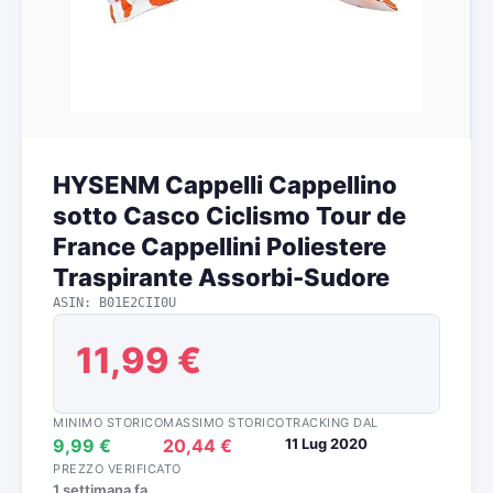
HYSENM Cappelli Cappellino
sotto Casco Ciclismo Tour de
France Cappellini Poliestere
Traspirante Assorbi-Sudore
ASIN: B01E2CII0U
11,99 €
MINIMO STORICO
MASSIMO STORICO
TRACKING DAL
9,99 €
20,44 €
11 Lug 2020
PREZZO VERIFICATO
1 settimana fa