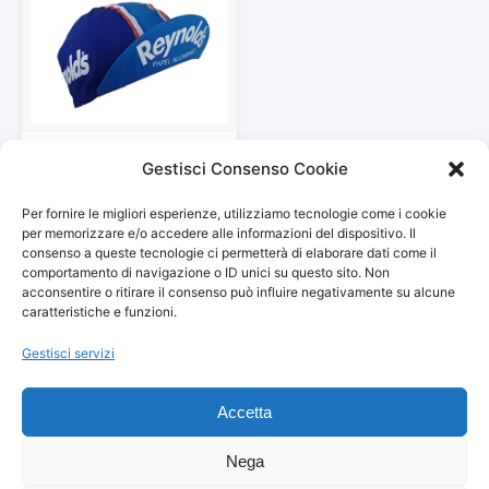
Apis Bicicletta Retro Team
Gestisci Consenso Cookie
cap Vintage Fixie Reynolds…
14,99 €
Per fornire le migliori esperienze, utilizziamo tecnologie come i cookie
Vedi storico
per memorizzare e/o accedere alle informazioni del dispositivo. Il
consenso a queste tecnologie ci permetterà di elaborare dati come il
comportamento di navigazione o ID unici su questo sito. Non
acconsentire o ritirare il consenso può influire negativamente su alcune
caratteristiche e funzioni.
Gestisci servizi
© 2026
Arredamento Vintage, Retrò
— Tutti i prezzi sono
aggiornati automaticamente da Amazon.
Accetta
Partecipante al Programma di Affiliazione Amazon EU, un programma
pubblicitario che consente ai siti di percepire una commissione
pubblicitaria pubblicizzando e fornendo link al sito Amazon.it. I prezzi
Nega
potrebbero variare. Verifica sempre il prezzo finale su Amazon prima
dell'acquisto.