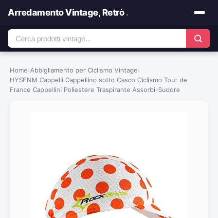
Arredamento Vintage, Retrò
.
Home
›
Abbigliamento per Ciclismo Vintage
›
HYSENM Cappelli Cappellino sotto Casco Ciclismo Tour de
France Cappellini Poliestere Traspirante Assorbi-Sudore