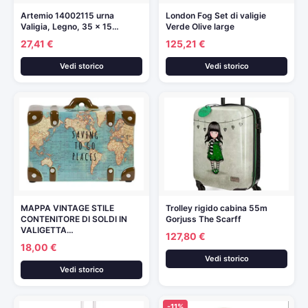
Artemio 14002115 urna
London Fog Set di valigie
Valigia, Legno, 35 x 15…
Verde Olive large
27,41 €
125,21 €
Vedi storico
Vedi storico
MAPPA VINTAGE STILE
Trolley rigido cabina 55m
CONTENITORE DI SOLDI IN
Gorjuss The Scarff
VALIGETTA…
127,80 €
18,00 €
Vedi storico
Vedi storico
-11%