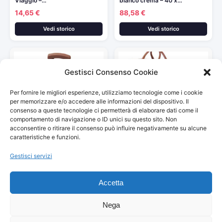
Viaggio –…
bianco crema – 40 x…
14,65 €
88,58 €
Vedi storico
Vedi storico
Gestisci Consenso Cookie
Per fornire le migliori esperienze, utilizziamo tecnologie come i cookie
per memorizzare e/o accedere alle informazioni del dispositivo. Il
consenso a queste tecnologie ci permetterà di elaborare dati come il
comportamento di navigazione o ID unici su questo sito. Non
acconsentire o ritirare il consenso può influire negativamente su alcune
Valigia Vintage retrò Sole e
Leathario Trolley in Pelle
caratteristiche e funzioni.
Palma Viaggio 16GB…
Unisex per Viaggio Borsone…
14,99 €
169,99 €
Gestisci servizi
Vedi storico
Vedi storico
Accetta
Nega