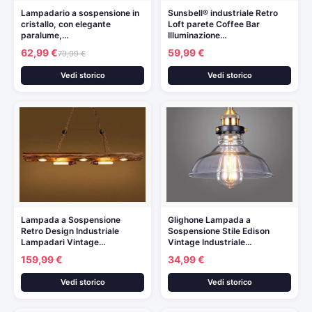
Lampadario a sospensione in
Sunsbell® industriale Retro
cristallo, con elegante
Loft parete Coffee Bar
paralume,…
Illuminazione…
62,99 €
59,99 €
79,99 €
Vedi storico
Vedi storico
Lampada a Sospensione
Glighone Lampada a
Retro Design Industriale
Sospensione Stile Edison
Lampadari Vintage…
Vintage Industriale…
159,99 €
34,99 €
Vedi storico
Vedi storico