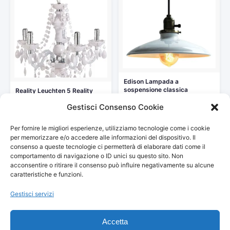
Edison Lampada a
sospensione classica
Reality Leuchten 5 Reality
Lampada a soffitto…
R1107-01 Lüster Lampadario,
Gestisci Consenso Cookie
40…
35,00 €
84,99 €
Vedi storico
Per fornire le migliori esperienze, utilizziamo tecnologie come i cookie
Vedi storico
per memorizzare e/o accedere alle informazioni del dispositivo. Il
consenso a queste tecnologie ci permetterà di elaborare dati come il
comportamento di navigazione o ID unici su questo sito. Non
acconsentire o ritirare il consenso può influire negativamente su alcune
caratteristiche e funzioni.
Gestisci servizi
© 2026
Arredamento Vintage, Retrò
— Tutti i prezzi sono
aggiornati automaticamente da Amazon.
Accetta
Partecipante al Programma di Affiliazione Amazon EU, un programma