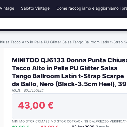
Vintage
Salotto Vintage
Come raccogliamo e aggiorniamo i pr
sa Tacco Alto in Pelle PU Glitter Salsa Tango Ballroom Latin t-Strap S
MINITOO QJ6133 Donna Punta Chius
Tacco Alto in Pelle PU Glitter Salsa
Tango Ballroom Latin t-Strap Scarpe
da Ballo, Nero (Black-3.5cm Heel), 39
ASIN: B017I5GE2C
43,00 €
MINIMO STORICO
MASSIMO STORICO
TRACKING DAL
PREZZO VERIFICAT
02 Apr 2020
2 ore fa