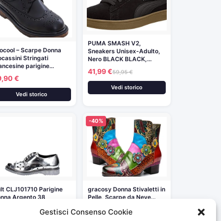
PUMA SMASH V2,
ocool – Scarpe Donna
Sneakers Unisex-Adulto,
cassini Stringati
Nero BLACK BLACK,…
ancesine parigine…
41,99 €
59,95 €
9,90 €
Vedi storico
Vedi storico
-40%
lt CLJ101710 Parigine
gracosy Donna Stivaletti in
nna Argento 38
Pelle, Scarpe da Neve…
6,04 €
69,99 €
116,65 €
Gestisci Consenso Cookie