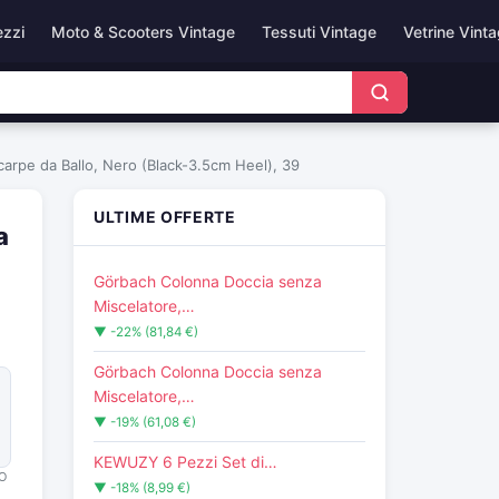
ezzi
Moto & Scooters Vintage
Tessuti Vintage
Vetrine Vint
carpe da Ballo, Nero (Black-3.5cm Heel), 39
ULTIME OFFERTE
a
Görbach Colonna Doccia senza
Miscelatore,…
▼ -22% (81,84 €)
Görbach Colonna Doccia senza
Miscelatore,…
▼ -19% (61,08 €)
KEWUZY 6 Pezzi Set di…
O
▼ -18% (8,99 €)