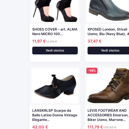
SHOES COVER – art. ALMA
XPOSED London, Stivali
Nero MICRO 100…
Uomo, Blu (Navy Blue), 
11,97 €
37,47 €
12,98 €
Vedi storico
Vedi storico
-14%
LANSKRLSP Scarpe da
LEVIS FOOTWEAR AND
Ballo Latino Donna Vintage
ACCESSORIES Emerson,
Elegante…
Biker Uomo, Marrone…
42,00 €
111,79 €
129,99 €