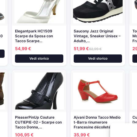
Elegantpark HC1509
Saucony Jazz Original
To
40
Scarpe da Sposa con
Vintage, Sneaker Unisex –
Mo
Tacco Scarpe…
Adulto,…
Fr
54,99 €
51,99 €
2
62,99 €
Vedi storico
Vedi storico
PleaserPinUp Couture
Ajvani Donna Tacco Medio
Cu
CUTIEPIE-02 – Scarpe con
t-Barra rinumerore
Do
Tacco Donna,…
Francesine décolleté…
3
106,95 €
35,99 €