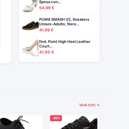
Sposa con…
54,99 €
PUMA SMASH V2, Sneakers
Unisex-Adulto, Nero…
41,99 €
find. Point High Heel Leather
Court…
41,00 €
Vedi tutti →
-30%