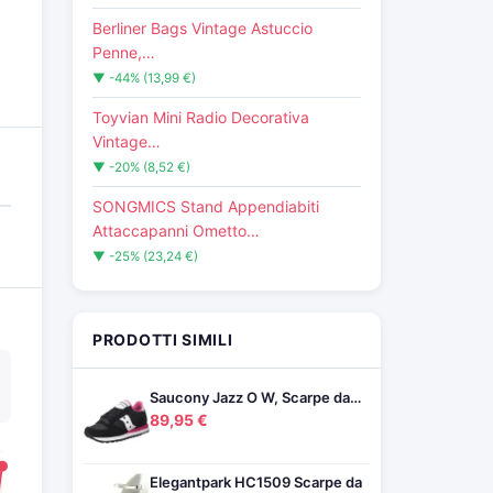
Berliner Bags Vintage Astuccio
Penne,…
▼ -44% (13,99 €)
Toyvian Mini Radio Decorativa
Vintage…
▼ -20% (8,52 €)
SONGMICS Stand Appendiabiti
Attaccapanni Ometto…
▼ -25% (23,24 €)
PRODOTTI SIMILI
Saucony Jazz O W, Scarpe da…
89,95 €
Elegantpark HC1509 Scarpe da