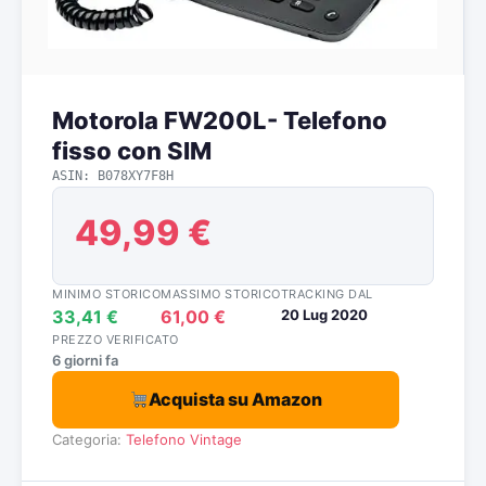
Motorola FW200L- Telefono
fisso con SIM
ASIN: B078XY7F8H
49,99 €
MINIMO STORICO
MASSIMO STORICO
TRACKING DAL
33,41 €
61,00 €
20 Lug 2020
PREZZO VERIFICATO
6 giorni fa
Acquista su Amazon
Categoria:
Telefono Vintage