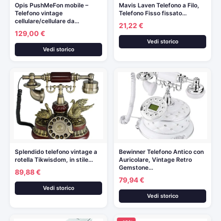
Opis PushMeFon mobile –
Mavis Laven Telefono a Filo,
Telefono vintage
Telefono Fisso fissato…
cellulare/cellulare da…
21,22 €
129,00 €
Vedi storico
Vedi storico
Splendido telefono vintage a
Bewinner Telefono Antico con
rotella Tikwisdom, in stile…
Auricolare, Vintage Retro
Gemstone…
89,88 €
79,94 €
Vedi storico
Vedi storico