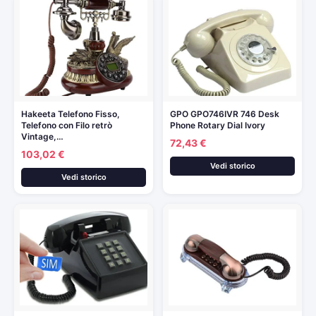
Hakeeta Telefono Fisso,
GPO GPO746IVR 746 Desk
Telefono con Filo retrò
Phone Rotary Dial Ivory
Vintage,…
72,43 €
103,02 €
Vedi storico
Vedi storico