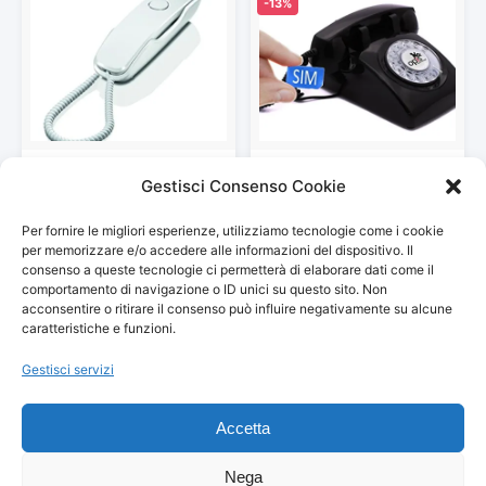
-13%
Gigaset DA210 Telefoni Fisso,
Telefono vintage cellulare /
Gestisci Consenso Cookie
Installabile a Parete, Bianco,…
cellulare da tavolo –…
10,00 €
129,00 €
149,00 €
Per fornire le migliori esperienze, utilizziamo tecnologie come i cookie
Vedi storico
Vedi storico
per memorizzare e/o accedere alle informazioni del dispositivo. Il
consenso a queste tecnologie ci permetterà di elaborare dati come il
comportamento di navigazione o ID unici su questo sito. Non
acconsentire o ritirare il consenso può influire negativamente su alcune
caratteristiche e funzioni.
Gestisci servizi
© 2026
Arredamento Vintage, Retrò
— Tutti i prezzi sono
aggiornati automaticamente da Amazon.
Accetta
Partecipante al Programma di Affiliazione Amazon EU, un programma
pubblicitario che consente ai siti di percepire una commissione
pubblicitaria pubblicizzando e fornendo link al sito Amazon.it. I prezzi
Nega
potrebbero variare. Verifica sempre il prezzo finale su Amazon prima