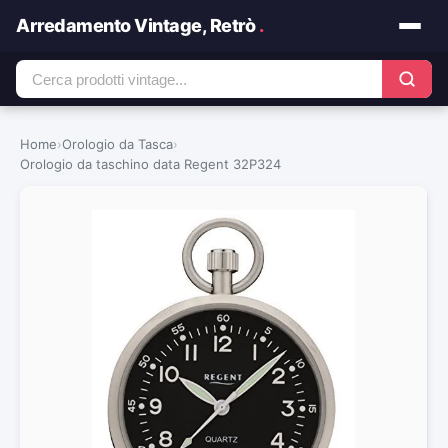
Arredamento Vintage, Retrò
.
Home
›
Orologio da Tasca
›
Orologio da taschino data Regent 32P324