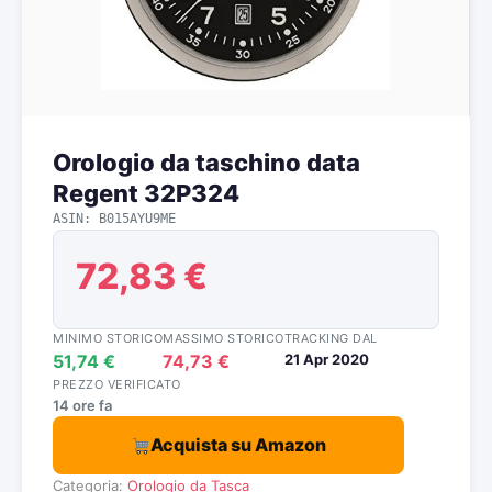
Orologio da taschino data
Regent 32P324
ASIN: B015AYU9ME
72,83 €
MINIMO STORICO
MASSIMO STORICO
TRACKING DAL
51,74 €
74,73 €
21 Apr 2020
PREZZO VERIFICATO
14 ore fa
Acquista su Amazon
Categoria:
Orologio da Tasca