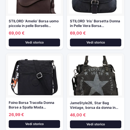
STILORD ‘Amelio’ Borsa uomo
STILORD ‘Iris’ Borsetta Donna
piccola in pelle Borsello…
in Pelle Vera Borsa…
69,00 €
69,00 €
Vedi storico
Vedi storico
Foino Borsa Tracolla Donna
JameStyle26, Star Bag
Borse a Spalla Moda…
Vintage, borsa da donna in…
26,99 €
46,00 €
Vedi storico
Vedi storico