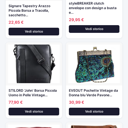
styleBREAKER clutch
Signare Tapestry Arazzo
envelope con design a busta
Piccola Borsa a Tracolla,
e…
sacchetto…
29,95 €
22,65 €
Vedi storico
Vedi storico
STILORD ‘John’ Borsa Piccola
EVEOUT Pochette Vintage da
Uomo in Pelle Vintage…
Donna blu Verde Pavone…
77,90 €
30,99 €
Vedi storico
Vedi storico