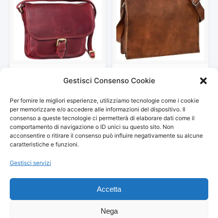
STILORD ‘Zoe’ Borsa tracolla
Gusti Borsa a tracolla Max
Gestisci Consenso Cookie
donna piccola in vera…
Borsa per laptop…
87,90 €
89,95 €
Per fornire le migliori esperienze, utilizziamo tecnologie come i cookie
Vedi storico
Vedi storico
per memorizzare e/o accedere alle informazioni del dispositivo. Il
consenso a queste tecnologie ci permetterà di elaborare dati come il
comportamento di navigazione o ID unici su questo sito. Non
acconsentire o ritirare il consenso può influire negativamente su alcune
caratteristiche e funzioni.
Gestisci servizi
© 2026
Arredamento Vintage, Retrò
— Tutti i prezzi sono
aggiornati automaticamente da Amazon.
Accetta
Partecipante al Programma di Affiliazione Amazon EU, un programma
pubblicitario che consente ai siti di percepire una commissione
pubblicitaria pubblicizzando e fornendo link al sito Amazon.it. I prezzi
Nega
potrebbero variare. Verifica sempre il prezzo finale su Amazon prima