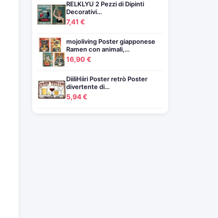
RELKLYU 2 Pezzi di Dipinti
Decorativi…
7,41 €
mojoliving Poster giapponese
Ramen con animali,…
16,90 €
DiiliHiiri Poster retrò Poster
divertente di…
5,94 €