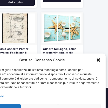
Vedi storico
cnic Chitarra Poster
Quadro Su Legno, Tema
evetto. Foglio con Il
marino vintage, stella
cchio…
marina,…
Gestisci Consenso Cookie
,90 €
76,02 €
le migliori esperienze, utilizziamo tecnologie come i cookie per
Vedi storico
Vedi storico
e/o accedere alle informazioni del dispositivo. Il consenso a queste
i permetterà di elaborare dati come il comportamento di navigazione o ID
sto sito. Non acconsentire o ritirare il consenso può influire negativamente
ratteristiche e funzioni.
vizi
izzando e fornendo link al sito Amazon.it. I prezzi potrebbero