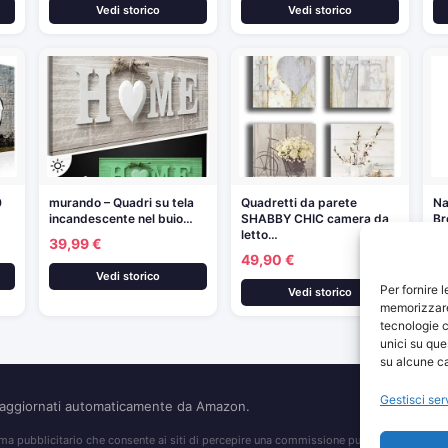
Vedi storico
Vedi storico
0
murando – Quadri su tela
Quadretti da parete
Na
incandescente nel buio…
SHABBY CHIC camera da
Br
letto…
Ve
39,99 €
49,90 €
11
Vedi storico
Per fornire 
Vedi storico
memorizzare 
tecnologie c
unici su que
su alcune ca
Gestisci ser
o aggiornati automaticamente da Amazon.
 pubblicitario che consente ai siti di percepire una commissione pubblicitaria pubblic