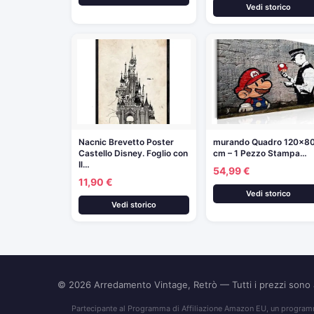
Vedi storico
Nacnic Brevetto Poster
murando Quadro 120×8
Castello Disney. Foglio con
cm – 1 Pezzo Stampa…
Il…
54,99 €
11,90 €
Vedi storico
Vedi storico
© 2026
Arredamento Vintage, Retrò
— Tutti i prezzi son
Partecipante al Programma di Affiliazione Amazon EU, un programma