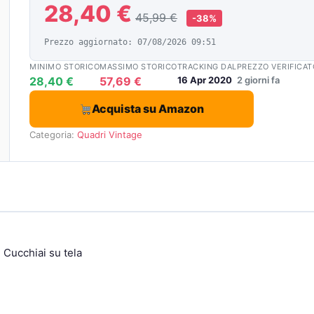
28,40 €
45,99 €
-38%
Prezzo aggiornato: 07/08/2026 09:51
MINIMO STORICO
MASSIMO STORICO
TRACKING DAL
PREZZO VERIFICAT
28,40 €
57,69 €
16 Apr 2020
2 giorni fa
Acquista su Amazon
Categoria:
Quadri Vintage
 Cucchiai su tela