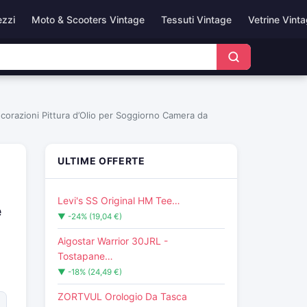
ezzi
Moto & Scooters Vintage
Tessuti Vintage
Vetrine Vint
corazioni Pittura d’Olio per Soggiorno Camera da
ULTIME OFFERTE
Levi's SS Original HM Tee…
e
▼ -24% (19,04 €)
Aigostar Warrior 30JRL -
Tostapane…
▼ -18% (24,49 €)
ZORTVUL Orologio Da Tasca