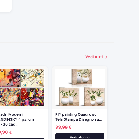
Vedi tutti →
adri Moderni
PIY painting Quadro su
NDINSKY 4 pz. cm
Tela Stampa Disegno su…
×30 cad.…
33,99 €
9,90 €
Vedi storico