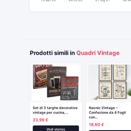
Prodotti simili in
Quadri Vintage
Set di 3 targhe decorative
Nacnic Vintage –
vintage per cucina,…
Confezione da 4 Fogli
con…
23,99 €
18,60 €
Vedi storico