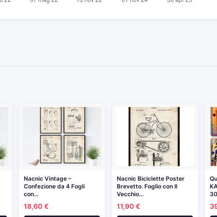
Nacnic Vintage –
Nacnic Biciclette Poster
Qu
Confezione da 4 Fogli
Brevetto. Foglio con Il
KA
con…
Vecchio…
30
18,60 €
11,90 €
3