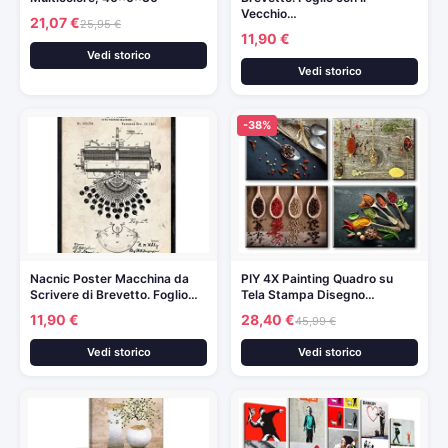
Vecchio…
21,07 €
25,95 €
11,90 €
Vedi storico
Vedi storico
-38%
Nacnic Poster Macchina da
PIY 4X Painting Quadro su
Scrivere di Brevetto. Foglio…
Tela Stampa Disegno…
11,90 €
28,40 €
45,99 €
Vedi storico
Vedi storico