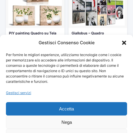
PIY painting Quadro su Tela
Giallobus – Quadro
Stampa Disegno su…
multipannello – Banksy –
Gestisci Consenso Cookie
Collage…
33,99 €
69,90 €
Per fornire le migliori esperienze, utilizziamo tecnologie come i cookie
Vedi storico
Vedi storico
per memorizzare e/o accedere alle informazioni del dispositivo. Il
consenso a queste tecnologie ci permetterà di elaborare dati come il
comportamento di navigazione o ID unici su questo sito. Non
acconsentire o ritirare il consenso può influire negativamente su alcune
caratteristiche e funzioni.
Gestisci servizi
© 2026
Arredamento Vintage, Retrò
— Tutti i prezzi sono
aggiornati automaticamente da Amazon.
Accetta
Partecipante al Programma di Affiliazione Amazon EU, un programma
pubblicitario che consente ai siti di percepire una commissione
pubblicitaria pubblicizzando e fornendo link al sito Amazon.it. I prezzi
Nega
potrebbero variare. Verifica sempre il prezzo finale su Amazon prima
dell'acquisto.