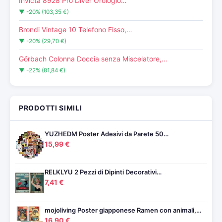
Invicta 8928 Pro Diver Orologio…
▼ -20% (103,35 €)
Brondi Vintage 10 Telefono Fisso,…
▼ -20% (29,70 €)
Görbach Colonna Doccia senza Miscelatore,…
▼ -22% (81,84 €)
PRODOTTI SIMILI
YUZHEDM Poster Adesivi da Parete 50…
15,99 €
RELKLYU 2 Pezzi di Dipinti Decorativi…
7,41 €
mojoliving Poster giapponese Ramen con animali,…
16,90 €