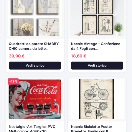
Quadretti da parete SHABBY
Nacnic Vintage – Confezione
CHIC camera da letto…
da 4 Fogli con…
39,90 €
18,60 €
Vedi storico
Vedi storico
-19%
Nostalgic-Art Targhe, PVC,
Nacnic Biciclette Poster
Multicolore, 40x0x30
Brevetto. Foglio con Il