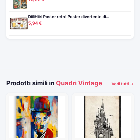
DiiliHiiri Poster retrò Poster divertente di…
5,94 €
Prodotti simili in
Quadri Vintage
Vedi tutti →