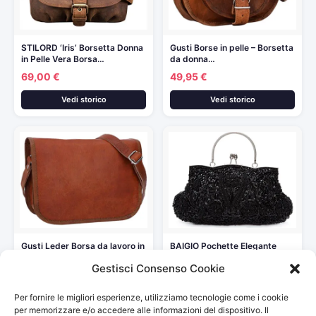
STILORD ‘Iris’ Borsetta Donna
Gusti Borse in pelle – Borsetta
in Pelle Vera Borsa…
da donna…
69,00 €
49,95 €
Vedi storico
Vedi storico
Gusti Leder Borsa da lavoro in
BAIGIO Pochette Elegante
pelle –…
Nera Perle, Clutch Donna
Gestisci Consenso Cookie
Cerimonia…
50,95 €
29,99 €
Per fornire le migliori esperienze, utilizziamo tecnologie come i cookie
Vedi storico
Vedi storico
per memorizzare e/o accedere alle informazioni del dispositivo. Il