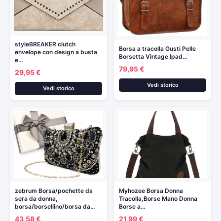
styleBREAKER clutch
Borsa a tracolla Gusti Pelle
envelope con design a busta
Borsetta Vintage Ipad…
e…
79,95 €
29,95 €
Vedi storico
Vedi storico
zebrum Borsa/pochette da
Myhozee Borsa Donna
sera da donna,
Tracolla,Borse Mano Donna
borsa/borsellino/borsa da…
Borse a…
43,58 €
21,99 €