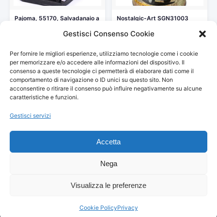
Pajoma, 55170, Salvadanaio a
Nostalgic-Art SGN31003
Forma di Macchina
Salvadanai Decorativi,
Gestisci Consenso Cookie
Fotografica,…
Multicolore, 10x13x10
10,77 €
9,95 €
Per fornire le migliori esperienze, utilizziamo tecnologie come i cookie
Vedi storico
Vedi storico
per memorizzare e/o accedere alle informazioni del dispositivo. Il
consenso a queste tecnologie ci permetterà di elaborare dati come il
comportamento di navigazione o ID unici su questo sito. Non
acconsentire o ritirare il consenso può influire negativamente su alcune
caratteristiche e funzioni.
Gestisci servizi
© 2026
Arredamento Vintage, Retrò
— Tutti i prezzi sono
aggiornati automaticamente da Amazon.
Accetta
Partecipante al Programma di Affiliazione Amazon EU, un programma
pubblicitario che consente ai siti di percepire una commissione
pubblicitaria pubblicizzando e fornendo link al sito Amazon.it. I prezzi
Nega
potrebbero variare. Verifica sempre il prezzo finale su Amazon prima
dell'acquisto.
Visualizza le preferenze
© 2026 Danilo Franceschini — Via Amiterno, 40 — 00183 Roma — C.F.
FRNDNL86L30I348Z — P.IVA 01820730677 — All Rights Reserved
Cookie Policy
Privacy