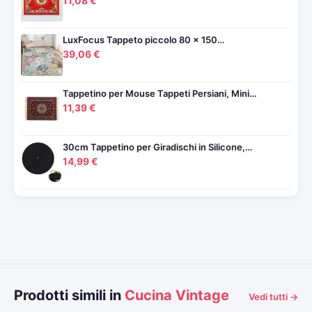
11,08 €
LuxFocus Tappeto piccolo 80 x 150…
39,06 €
Tappetino per Mouse Tappeti Persiani, Mini…
11,39 €
30cm Tappetino per Giradischi in Silicone,…
14,99 €
Prodotti simili in
Cucina Vintage
Vedi tutti →