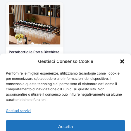
Portabottiglie Porta Bicchiere
Di Vino Portabottiglie Da
Gestisci Consenso Cookie
Banco…
136,84 €
Per fornire le migliori esperienze, utilizziamo tecnologie come i cookie
Vedi storico
per memorizzare e/o accedere alle informazioni del dispositivo. Il
consenso a queste tecnologie ci permetterà di elaborare dati come il
comportamento di navigazione o ID unici su questo sito. Non
acconsentire o ritirare il consenso può influire negativamente su alcune
caratteristiche e funzioni.
Gestisci servizi
© 2026
Arredamento Vintage, Retrò
— Tutti i prezzi sono
aggiornati automaticamente da Amazon.
Accetta
Partecipante al Programma di Affiliazione Amazon EU, un programma