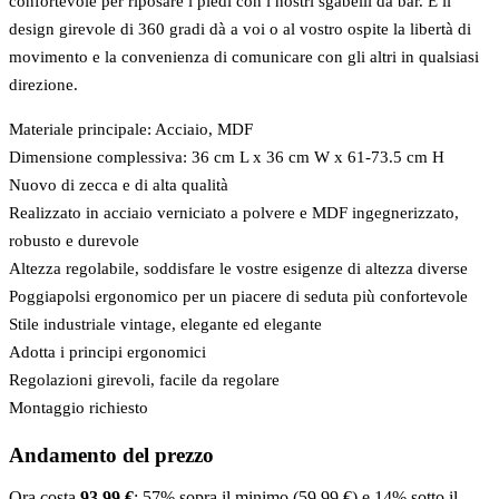
confortevole per riposare i piedi con i nostri sgabelli da bar. E il
design girevole di 360 gradi dà a voi o al vostro ospite la libertà di
movimento e la convenienza di comunicare con gli altri in qualsiasi
direzione.
Materiale principale: Acciaio, MDF
Dimensione complessiva: 36 cm L x 36 cm W x 61-73.5 cm H
Nuovo di zecca e di alta qualità
Realizzato in acciaio verniciato a polvere e MDF ingegnerizzato,
robusto e durevole
Altezza regolabile, soddisfare le vostre esigenze di altezza diverse
Poggiapolsi ergonomico per un piacere di seduta più confortevole
Stile industriale vintage, elegante ed elegante
Adotta i principi ergonomici
Regolazioni girevoli, facile da regolare
Montaggio richiesto
Andamento del prezzo
Ora costa
93,99 €
: 57% sopra il minimo (59,99 €) e 14% sotto il