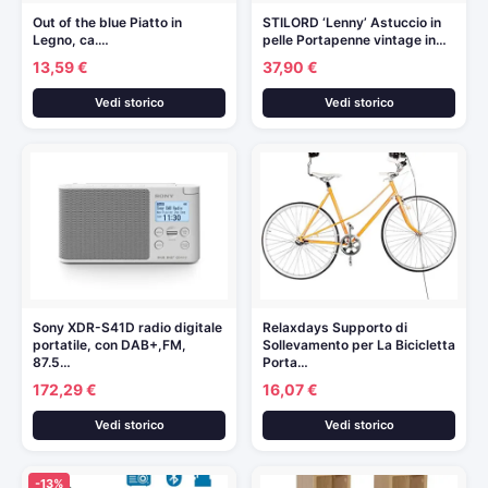
Out of the blue Piatto in
STILORD ‘Lenny’ Astuccio in
Legno, ca.…
pelle Portapenne vintage in…
13,59 €
37,90 €
Vedi storico
Vedi storico
Sony XDR-S41D radio digitale
Relaxdays Supporto di
portatile, con DAB+,FM,
Sollevamento per La Bicicletta
87.5…
Porta…
172,29 €
16,07 €
Vedi storico
Vedi storico
-13%