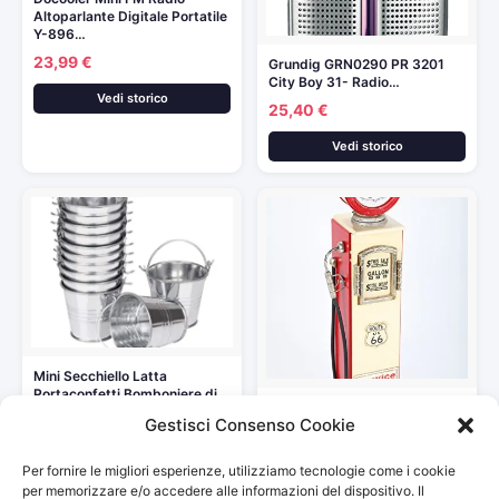
Altoparlante Digitale Portatile
Y-896…
23,99 €
Grundig GRN0290 PR 3201
City Boy 31- Radio…
Vedi storico
25,40 €
Vedi storico
Mini Secchiello Latta
Portaconfetti Bomboniere di
Point-Home – Mobiletto Porta
Metallo per…
Gestisci Consenso Cookie
CD, Aspetto retrò, a…
16,80 €
92,90 €
Per fornire le migliori esperienze, utilizziamo tecnologie come i cookie
Vedi storico
Vedi storico
per memorizzare e/o accedere alle informazioni del dispositivo. Il