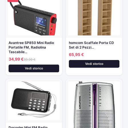
Avantree SP850 Mini Radio
homcom Scaffale Porta CD
Portatile FM, Radiolina
Set di 2 Pezzi…
Tascabile…
65,95 €
34,99 €
39,99 €
Vedi storico
Vedi storico
Docooler Mini FM Radio