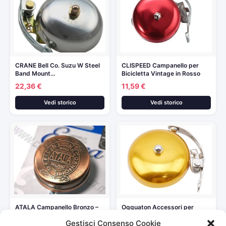
CRANE Bell Co. Suzu W Steel
CLISPEED Campanello per
Band Mount…
Bicicletta Vintage in Rosso
22,36 €
11,59 €
Vedi storico
Vedi storico
ATALA Campanello Bronzo –
Ogquaton Accessori per
Stile Vintage per Bicicletta…
clacson per campanelli per
Gestisci Consenso Cookie
biciclette…