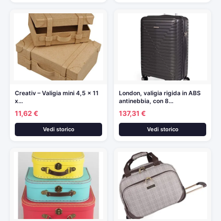
Creativ – Valigia mini 4,5 x 11
London, valigia rigida in ABS
x…
antinebbia, con 8…
11,62 €
137,31 €
Vedi storico
Vedi storico