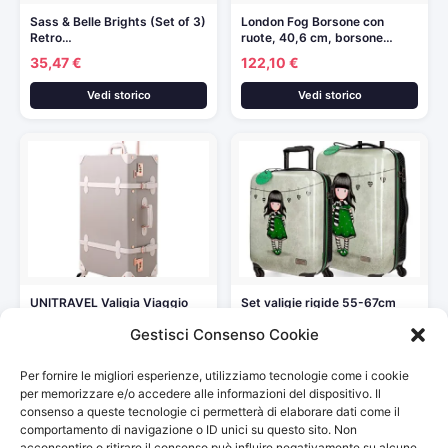
Sass & Belle Brights (Set of 3)
London Fog Borsone con
Retro…
ruote, 40,6 cm, borsone…
35,47 €
122,10 €
Vedi storico
Vedi storico
UNITRAVEL Valigia Viaggio
Set valigie rigide 55-67cm
Vintage 55 Centimetri 31
Gorjuss The Scarff
Gestisci Consenso Cookie
Litro…
262,48 €
119,00 €
Per fornire le migliori esperienze, utilizziamo tecnologie come i cookie
Vedi storico
Vedi storico
per memorizzare e/o accedere alle informazioni del dispositivo. Il
consenso a queste tecnologie ci permetterà di elaborare dati come il
comportamento di navigazione o ID unici su questo sito. Non
acconsentire o ritirare il consenso può influire negativamente su alcune