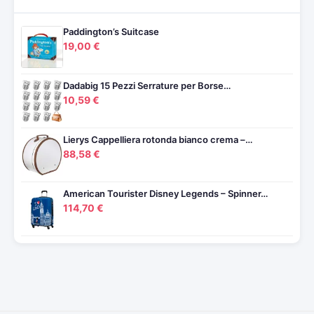
Paddington’s Suitcase
19,00 €
Dadabig 15 Pezzi Serrature per Borse…
10,59 €
Lierys Cappelliera rotonda bianco crema –…
88,58 €
American Tourister Disney Legends – Spinner…
114,70 €