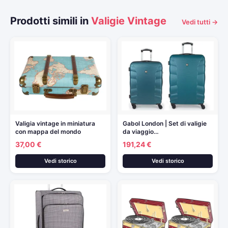
Prodotti simili in
Valigie Vintage
Vedi tutti →
Valigia vintage in miniatura
Gabol London | Set di valigie
con mappa del mondo
da viaggio…
37,00 €
191,24 €
Vedi storico
Vedi storico