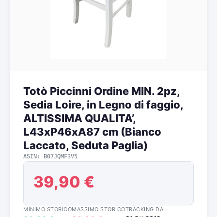
Totò Piccinni Ordine MIN. 2pz,
Sedia Loire, in Legno di faggio,
ALTISSIMA QUALITA’,
L43xP46xA87 cm (Bianco
Laccato, Seduta Paglia)
ASIN: B07JQMF3V5
39,90 €
MINIMO STORICO
MASSIMO STORICO
TRACKING DAL