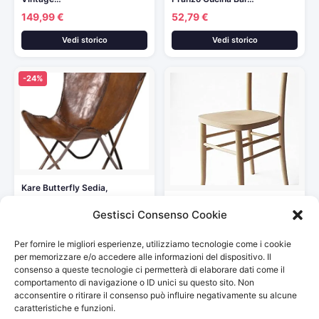
149,99 €
52,79 €
Vedi storico
Vedi storico
-24%
Kare Butterfly Sedia,
Marrone, 69.6 x 49.2 x…
SEDIA IN LEGNO NUOVA GIA’
Gestisci Consenso Cookie
MONTATA GREZZO DA…
318,81 €
419,00 €
76,00 €
Vedi storico
Per fornire le migliori esperienze, utilizziamo tecnologie come i cookie
Vedi storico
per memorizzare e/o accedere alle informazioni del dispositivo. Il
consenso a queste tecnologie ci permetterà di elaborare dati come il
comportamento di navigazione o ID unici su questo sito. Non
acconsentire o ritirare il consenso può influire negativamente su alcune
caratteristiche e funzioni.