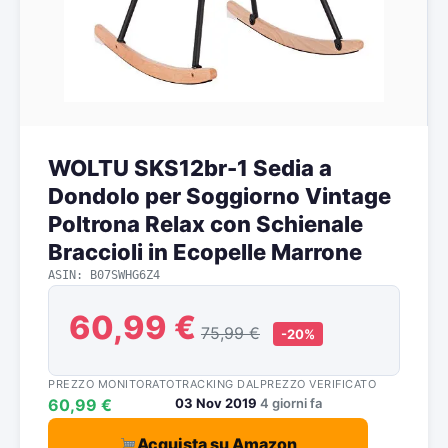
WOLTU SKS12br-1 Sedia a
Dondolo per Soggiorno Vintage
Poltrona Relax con Schienale
Braccioli in Ecopelle Marrone
ASIN: B07SWHG6Z4
60,99 €
75,99 €
-20%
PREZZO MONITORATO
TRACKING DAL
PREZZO VERIFICATO
60,99 €
03 Nov 2019
4 giorni fa
Acquista su Amazon