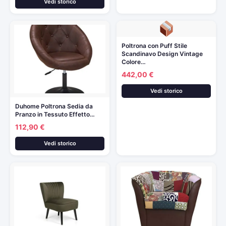
Vedi storico
Poltrona con Puff Stile
Scandinavo Design Vintage
Colore…
442,00 €
Vedi storico
Duhome Poltrona Sedia da
Pranzo in Tessuto Effetto…
112,90 €
Vedi storico