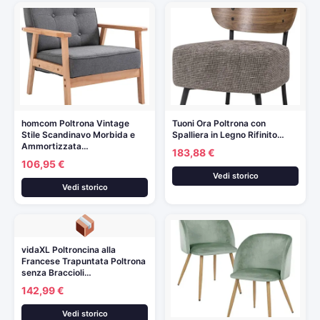
homcom Poltrona Vintage
Tuoni Ora Poltrona con
Stile Scandinavo Morbida e
Spalliera in Legno Rifinito…
Ammortizzata…
183,88 €
106,95 €
Vedi storico
Vedi storico
vidaXL Poltroncina alla
Francese Trapuntata Poltrona
senza Braccioli…
142,99 €
Vedi storico