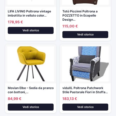
LIFA LIVING Poltrona vintage
Totò Piccinni Poltrona a
imbottita in velluto color…
POZZETTO in Ecopelle
Design…
178,95 €
115,00 €
Vedi storico
Vedi storico
Movian Elbe – Sedia da pranzo
vidaXL Poltrona Patchwork
con bottoni,…
Stile Pastorale Fiori in Stoffa…
84,99 €
183,13 €
Vedi storico
Vedi storico