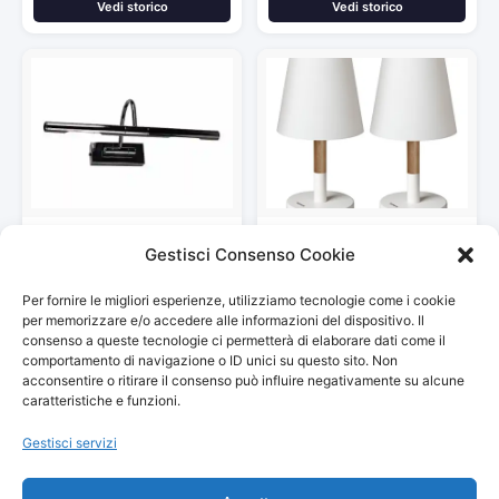
Vedi storico
Vedi storico
MiniSun – Lampada da parete
Tomons (Pacco da 2)
Gestisci Consenso Cookie
moderna per quadri…
Lampada da comodino con…
30,71 €
43,99 €
Per fornire le migliori esperienze, utilizziamo tecnologie come i cookie
Vedi storico
Vedi storico
per memorizzare e/o accedere alle informazioni del dispositivo. Il
consenso a queste tecnologie ci permetterà di elaborare dati come il
comportamento di navigazione o ID unici su questo sito. Non
acconsentire o ritirare il consenso può influire negativamente su alcune
caratteristiche e funzioni.
Gestisci servizi
© 2026
Arredamento Vintage, Retrò
— Tutti i prezzi sono
aggiornati automaticamente da Amazon.