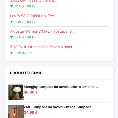
SAUCONY Jazz O Nero E…
▼ -31% (75,96 €)
Levi's SS Original HM Tee…
▼ -24% (19,04 €)
Aigostar Warrior 30JRL - Tostapane…
▼ -18% (24,49 €)
ZORTVUL Orologio Da Tasca Numeri…
▼ -22% (6,99 €)
PRODOTTI SIMILI
Mengjay Lampada da tavolo salotto lampada…
48,90 €
ZMH Lampada da tavolo vintage Lampada…
34,99 €