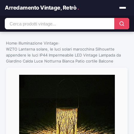
Arredamento Vintage, Retrò
.
Home
›
Illuminazione Vintage
›
WZTO Lanterna solare, le luci solari marocchina Silhouette
appendere le luci IP44 Impermeabile LED Vintage Lampada da
Giardino Calda Luce Notturna Bianca Patio cortile Balcone