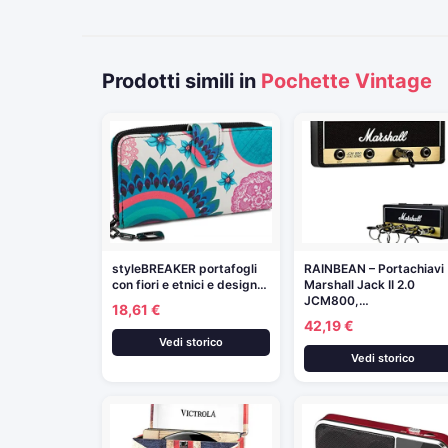
Prodotti simili in
Pochette Vintage
styleBREAKER portafogli
RAINBEAN – Portachiavi
con fiori e etnici e design…
Marshall Jack II 2.0
JCM800,…
18,61 €
42,19 €
Vedi storico
Vedi storico