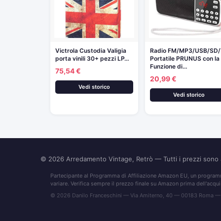
Victrola Custodia Valigia
Radio FM/MP3/USB/SD/
porta vinili 30+ pezzi LP…
Portatile PRUNUS con la
Funzione di…
75,54 €
20,99 €
Vedi storico
Vedi storico
© 2026
Arredamento Vintage, Retrò
— Tutti i prezzi son
Partecipante al Programma di Affiliazione Amazon EU, un programma
variare. Verifica sempre il prezzo finale su Amazon prima dell'acqui
© 2026 Danilo Franceschini — Via Amiterno, 40 — 00183 Roma —