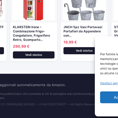
TF
KLARSTEIN Irene –
JNCH 5pz Vasi Portavasi
ST
Combinazione Frigo-
Portafiori da Appendere
Gr
Congelatore, Frigorifero
con…
Vi
Retro, Scomparto…
19,99 €
9
290,99 €
Vedi storico
Per fornire 
Vedi storico
memorizzare 
tecnologie c
unici su que
su alcune ca
Gestisci ser
o aggiornati automaticamente da Amazon.
 pubblicitario che consente ai siti di percepire una commissione pubblicitaria pubblic
Ac
sto.
 C.F. FRNDNL86L30I348Z — P.IVA 01820730677 — All Rights Reserved