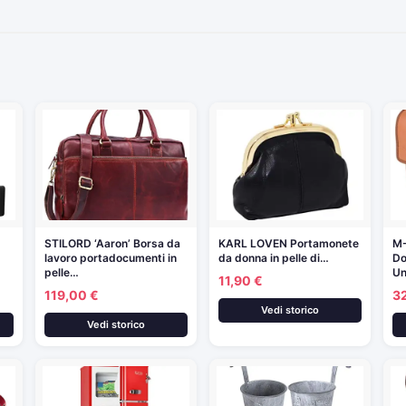
STILORD ‘Aaron’ Borsa da
KARL LOVEN Portamonete
M
lavoro portadocumenti in
da donna in pelle di…
Do
pelle…
Un
11,90 €
119,00 €
3
Vedi storico
Vedi storico