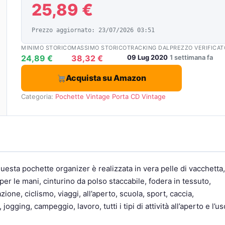
25,89 €
Prezzo aggiornato: 23/07/2026 03:51
MINIMO STORICO
MASSIMO STORICO
TRACKING DAL
PREZZO VERIFICAT
24,89 €
38,32 €
09 Lug 2020
1 settimana fa
Acquista su Amazon
Categoria:
Pochette Vintage
Porta CD Vintage
uesta pochette organizer è realizzata in vera pelle di vacchetta,
 per le mani, cinturino da polso staccabile, fodera in tessuto,
zione, ciclismo, viaggi, all’aperto, scuola, sport, caccia,
ogging, campeggio, lavoro, tutti i tipi di attività all’aperto e l’us