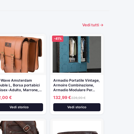
Vedi tutti →
-41%
-Wave Amsterdam
Armadio Portatile Vintage,
uble L, Borsa portabici
Armoire Combinazione,
isex-Adulto, Marrone,…
Armadio Modulare Per…
2,00 €
132,99 €
226,99 €
Vedi storico
Vedi storico