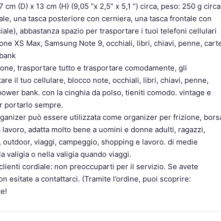
 cm (D) x 13 cm (H) (9,05 “x 2,5” x 5,1 “) circa, peso: 250 g circa
le, una tasca posteriore con cerniera, una tasca frontale con
le), abbastanza spazio per trasportare i tuoi telefoni cellulari
hone XS Max, Samsung Note 9, occhiali, libri, chiavi, penne, cart
 bank
ione, trasportare tutto e trasportare comodamente, gli
e il tuo cellulare, blocco note, occhiali, libri, chiavi, penne,
, power bank. con la cinghia da polso, tieniti comodo. vintage e
er portarlo sempre.
ganizer può essere utilizzata come organizer per frizione, bors
a lavoro, adatta molto bene a uomini e donne adulti, ragazzi,
, outdoor, viaggi, campeggio, shopping e lavoro. di medie
a valigia o nella valigia quando viaggi.
lienti cordiale: non preoccuparti per il servizio. Se avete
n esitate a contattarci. (Tramite l’ordine, puoi scoprire:
e!