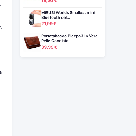
18,50 €
,
MiRUSI Worlds Smallest mini
Bluetooth del…
21,99 €
e,
Portatabacco Bleeps® In Vera
Pelle Conciata…
39,99 €
a