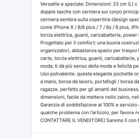
Versatile e speciale: Dimensioni: 23 cm (L) x 7
doppie tasche con cerniera sul corpo principa
cerniera sembra sulla copertina (design specia
come iPhone X / 8/8 plus / 7 / 6s / 6 plus, iP
torcia elettrica, guanti, caricabatterie, power
Progettato per il comfort: una buona costruz
organizzatori, abbastanza spazio per trasportar
carte, torcia elettrica, guanti, caricabatterie
moda, ti dà più senso della moda e felicità p
Uso polivalente: questa elegante pochette or
a mano, borsa da lavoro, portafogli / borsa d
ragazze. perfetto per gli amanti del business
dimensioni, facile da mettere nello zaino, nell
Garanzia di soddisfazione al 100% e servizio c
qualche problema con l’articolo, per favore no
CONTATTARE IL VENDITORE) Saremo lì con t