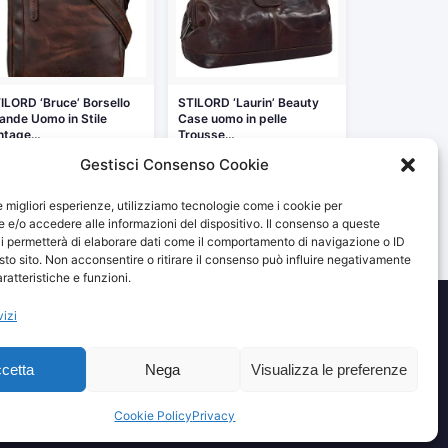
ILORD ‘Bruce’ Borsello
STILORD ‘Laurin’ Beauty
ande Uomo in Stile
Case uomo in pelle
ntage…
Trousse…
4,90 €
67,90 €
Gestisci Consenso Cookie
Vedi storico
Vedi storico
le migliori esperienze, utilizziamo tecnologie come i cookie per
e/o accedere alle informazioni del dispositivo. Il consenso a queste
i permetterà di elaborare dati come il comportamento di navigazione o ID
sto sito. Non acconsentire o ritirare il consenso può influire negativamente
ratteristiche e funzioni.
vizi
izzando e fornendo link al sito Amazon.it. I prezzi potrebbero
cetta
Nega
Visualizza le preferenze
Cookie Policy
Privacy