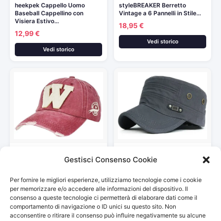
heekpek Cappello Uomo
styleBREAKER Berretto
Baseball Cappellino con
Vintage a 6 Pannelli in Stile…
Visiera Estivo…
18,95 €
12,99 €
Vedi storico
Vedi storico
heekpek Cappello Uomo con
Kuyou, Army Military, Capello
Gestisci Consenso Cookie
Visiera da Baseball Hip-Hop…
da baseball unisex vintage…
12,99 €
12,99 €
Per fornire le migliori esperienze, utilizziamo tecnologie come i cookie
Vedi storico
Vedi storico
per memorizzare e/o accedere alle informazioni del dispositivo. Il
consenso a queste tecnologie ci permetterà di elaborare dati come il
comportamento di navigazione o ID unici su questo sito. Non
acconsentire o ritirare il consenso può influire negativamente su alcune