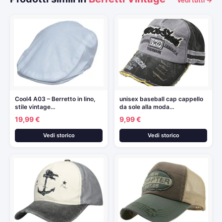
Vedi tutti →
Cool4 A03 – Berretto in lino,
unisex baseball cap cappello
stile vintage…
da sole alla moda…
19,99 €
9,99 €
Vedi storico
Vedi storico