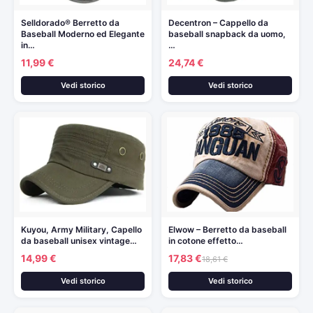
Selldorado® Berretto da
Decentron – Cappello da
Baseball Moderno ed Elegante
baseball snapback da uomo,
in…
…
11,99 €
24,74 €
Vedi storico
Vedi storico
Kuyou, Army Military, Capello
Elwow – Berretto da baseball
da baseball unisex vintage…
in cotone effetto…
14,99 €
17,83 €
18,61 €
Vedi storico
Vedi storico