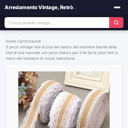
Arredamento Vintage, Retrò
.
Home
›
Centrotavola
›
3 pezzi vintage tela di juta del nastro del mestiere banda della
tela di iuta naturale con pizzo bianco per il fai da te pizzi fatti a
mano del mestiere di nozze biancheria