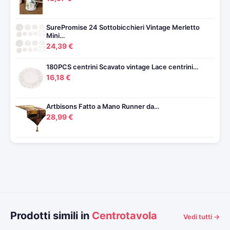
SurePromise 24 Sottobicchieri Vintage Merletto
Mini…
24,39 €
180PCS centrini Scavato vintage Lace centrini…
16,18 €
Artbisons Fatto a Mano Runner da…
28,99 €
Prodotti simili in
Centrotavola
Vedi tutti →