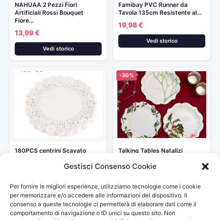
NAHUAA 2 Pezzi Fiori
Famibay PVC Runner da
Artificiali Rossi Bouquet
Tavola 135cm Resistente al…
Fiore…
19,98 €
13,99 €
Vedi storico
Vedi storico
-30%
180PCS centrini Scavato
Talking Tables Natalizi
vintage Lace centrini di
Vischio, Pacco da 12 Piatti…
Gestisci Consenso Cookie
carta…
4,57 €
6,49 €
30,76 €
Per fornire le migliori esperienze, utilizziamo tecnologie come i cookie
Vedi storico
Vedi storico
per memorizzare e/o accedere alle informazioni del dispositivo. Il
consenso a queste tecnologie ci permetterà di elaborare dati come il
comportamento di navigazione o ID unici su questo sito. Non