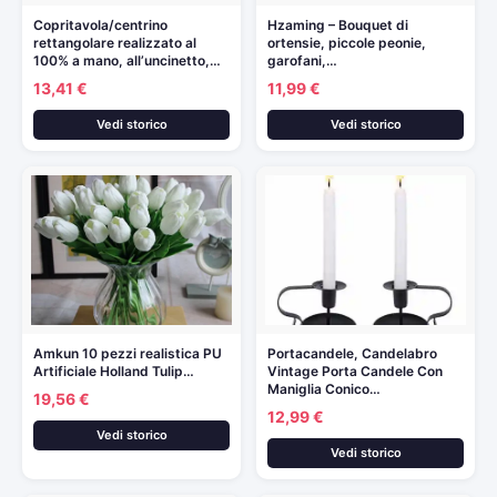
Copritavola/centrino
Hzaming – Bouquet di
rettangolare realizzato al
ortensie, piccole peonie,
100% a mano, all’uncinetto,…
garofani,…
13,41 €
11,99 €
Vedi storico
Vedi storico
Amkun 10 pezzi realistica PU
Portacandele, Candelabro
Artificiale Holland Tulip…
Vintage Porta Candele Con
Maniglia Conico…
19,56 €
12,99 €
Vedi storico
Vedi storico