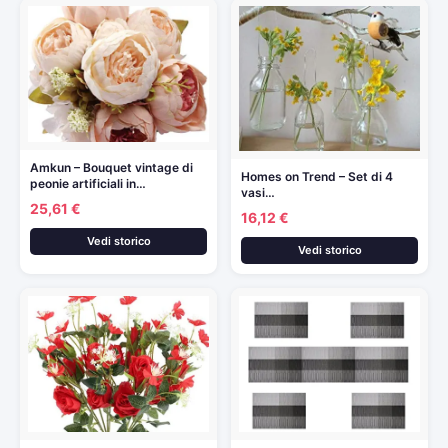
Amkun – Bouquet vintage di
Homes on Trend – Set di 4
peonie artificiali in…
vasi…
25,61 €
16,12 €
Vedi storico
Vedi storico