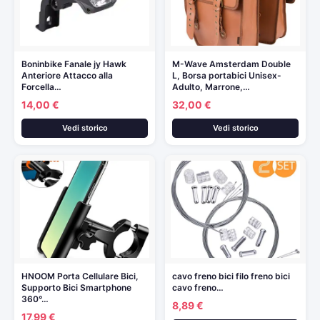
Boninbike Fanale jy Hawk
M-Wave Amsterdam Double
Anteriore Attacco alla
L, Borsa portabici Unisex-
Forcella…
Adulto, Marrone,…
14,00 €
32,00 €
Vedi storico
Vedi storico
HNOOM Porta Cellulare Bici,
cavo freno bici filo freno bici
Supporto Bici Smartphone
cavo freno…
360°…
8,89 €
17,99 €