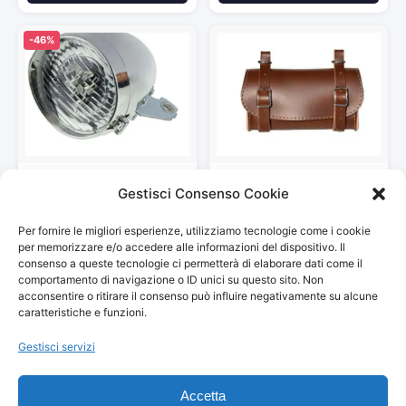
-46%
Luce – Fanale Anteriore LED –
KT Bike Borsello sottosella
Gestisci Consenso Cookie
Batterie Incluse…
per Bicicletta. Borsa sotto…
7,01 €
19,95 €
12,99 €
Per fornire le migliori esperienze, utilizziamo tecnologie come i cookie
Vedi storico
Vedi storico
per memorizzare e/o accedere alle informazioni del dispositivo. Il
consenso a queste tecnologie ci permetterà di elaborare dati come il
comportamento di navigazione o ID unici su questo sito. Non
acconsentire o ritirare il consenso può influire negativamente su alcune
caratteristiche e funzioni.
Gestisci servizi
© 2026
Arredamento Vintage, Retrò
— Tutti i prezzi sono
aggiornati automaticamente da Amazon.
Accetta
Partecipante al Programma di Affiliazione Amazon EU, un programma