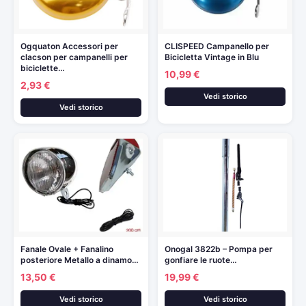
Ogquaton Accessori per
CLISPEED Campanello per
clacson per campanelli per
Bicicletta Vintage in Blu
biciclette…
10,99 €
2,93 €
Vedi storico
Vedi storico
Fanale Ovale + Fanalino
Onogal 3822b – Pompa per
posteriore Metallo a dinamo…
gonfiare le ruote…
13,50 €
19,99 €
Vedi storico
Vedi storico