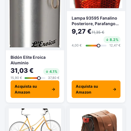
Lampa 93595 Fanalino
Posteriore, Parafango
Omologato, 1 Super
9,27 €
11,35 €
LED, Multicolore
↓ 8.2%
4,00 €
12,47 €
Bidón Elite Eroica
Aluminio
31,03 €
↓ 4.1%
15,90 €
37,80 €
Acquista su
Acquista su
→
→
Amazon
Amazon