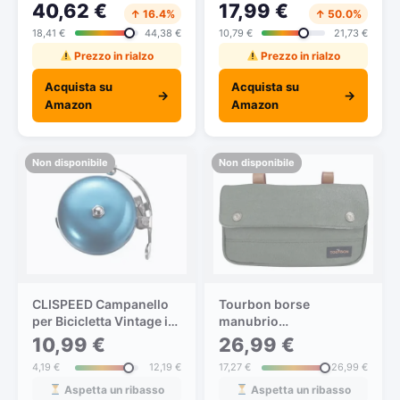
Miele/Beige
di
40,62 €
17,99 €
↑ 16.4%
↑ 50.0%
bicicletta,Impermeabile
18,41 €
44,38 €
10,79 €
21,73 €
bici computer per
Tachimetro Bici
Prezzo in rialzo
Prezzo in rialzo
Wireless Ciclocomputer
Acquista su
Acquista su
con Display
→
→
Amazon
Amazon
Retroilluminato,la
Distanza di
Tracciamento,Velocità
Non disponibile
Non disponibile
CLISPEED Campanello
Tourbon borse
per Bicicletta Vintage in
manubrio
Blu
bicicletta,borse
10,99 €
26,99 €
bicicletta, In
4,19 €
12,19 €
17,27 €
26,99 €
impermeabile tela
(verde)
Aspetta un ribasso
Aspetta un ribasso