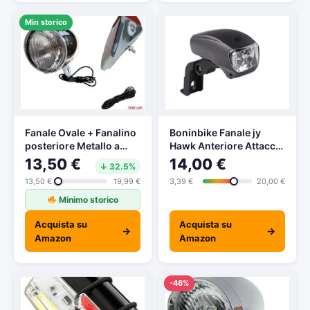
Min storico
Fanale Ovale + Fanalino
Boninbike Fanale jy
posteriore Metallo a
Hawk Anteriore Attacco
dinamo per bici stile
alla Forcella 5 LED 3
13,50 €
14,00 €
↓ 32.5%
Vintage Filo Incluso
funzioni
13,50 €
19,99 €
3,39 €
20,00 €
Ideale per City bike /
Holland
Minimo storico
Acquista su
Acquista su
→
→
Amazon
Amazon
-46%