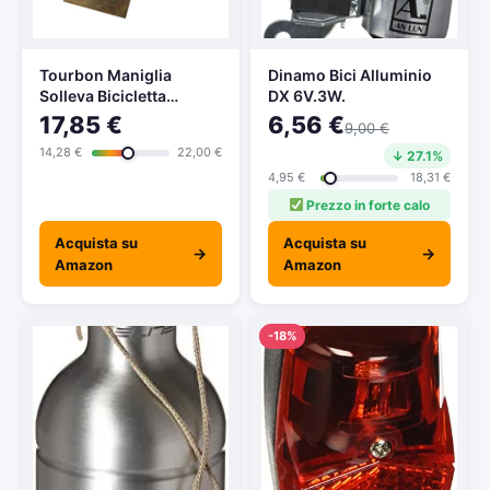
Tourbon Maniglia
Dinamo Bici Alluminio
Solleva Bicicletta
DX 6V.3W.
Accessorio per Telaio
17,85 €
6,56 €
9,00 €
14,28 €
22,00 €
↓ 27.1%
4,95 €
18,31 €
Prezzo in forte calo
Acquista su
Acquista su
→
→
Amazon
Amazon
-18%