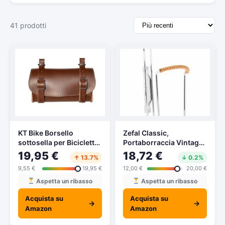
41 prodotti
KT Bike Borsello
Zefal Classic,
sottosella per Bicicletta.
Portaborraccia Vintage
Borsa sotto Sella per
Unisex Adulto, Bianco
19,95 €
18,72 €
↑ 13.7%
↓ 0.2%
Bici. Similpelle. Colore
9,55 €
19,95 €
12,00 €
20,00 €
Marrone. Made in Italy
(Vin_3 Eco_M)
Aspetta un ribasso
Aspetta un ribasso
Acquista su
Acquista su
→
→
Amazon
Amazon