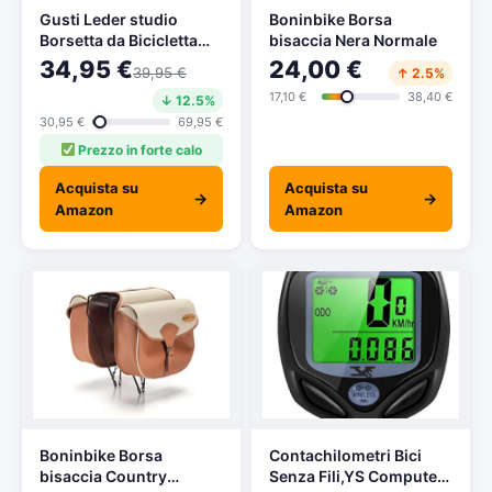
Gusti Leder studio
Boninbike Borsa
Borsetta da Bicicletta
bisaccia Nera Normale
Judith A per Sellino
34,95 €
24,00 €
39,95 €
↑ 2.5%
Manubrio Materiale
17,10 €
38,40 €
↓ 12.5%
Impermeabile Unisex
Vintage Vera Pelle di
30,95 €
69,95 €
Bufalo 2G14-20-4wp
Prezzo in forte calo
Acquista su
Acquista su
→
→
Amazon
Amazon
Boninbike Borsa
Contachilometri Bici
bisaccia Country
Senza Fili,YS Computer