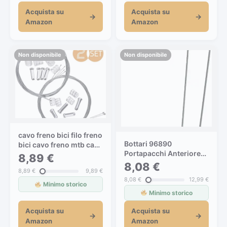
Acquista su
Acquista su
→
→
Amazon
Amazon
Non disponibile
Non disponibile
cavo freno bici filo freno
Bottari 96890
bici cavo freno mtb cavo
Portapacchi Anteriore
freno bicicletta cavo
8,89 €
per Biciclette
freno freni bici cambio
8,08 €
8,89 €
9,89 €
bici
8,08 €
12,99 €
Minimo storico
Minimo storico
Acquista su
Acquista su
→
→
Amazon
Amazon