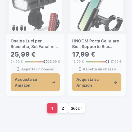
Osaloe Luci per
HNOOM Porta Cellulare
Bicicletta, Set Fanalini
Bici, Supporto Bici
Anteriori e Posteriori
Smartphone 360°
25,99 €
17,99 €
per Bicicletta Luci
Rotabile, Aluminium
24,99 €
25,99 €
13,99 €
17,99 €
Bicicletta Dual
Porta Telefono Bici,
Ricaricabili LED Super
Universale Supporto
Aspetta un ribasso
Aspetta un ribasso
Luminoso, 3 modalità
Telefono Bicicletta per
Acquista su
Acquista su
5200mAh Luce
Smartphone e
→
→
Amazon
Amazon
Anteriore – Sicurezza
Dispositivi Elettronici
per Notte
4.0”-6.8” (Nero)
1
2
Succ ›