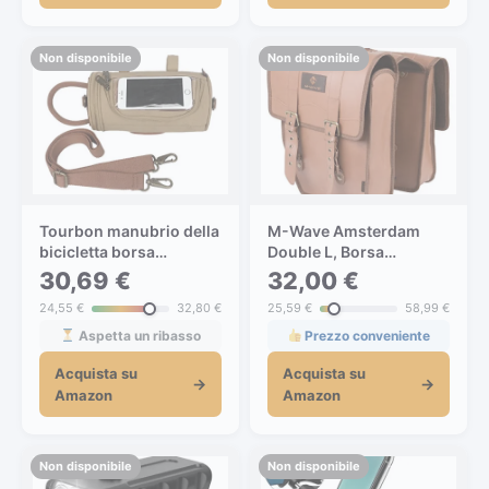
Non disponibile
Non disponibile
Tourbon manubrio della
M-Wave Amsterdam
bicicletta borsa
Double L, Borsa
anteriore per bicicletta –
portabici Unisex-
30,69 €
32,00 €
Borsa per bicicletta,
Adulto, Marrone, 15 Litri
24,55 €
32,80 €
25,59 €
58,99 €
UOMO Donna,
Handlebar Bag For Bike,
Aspetta un ribasso
Prezzo conveniente
Kaki
Acquista su
Acquista su
→
→
Amazon
Amazon
Non disponibile
Non disponibile