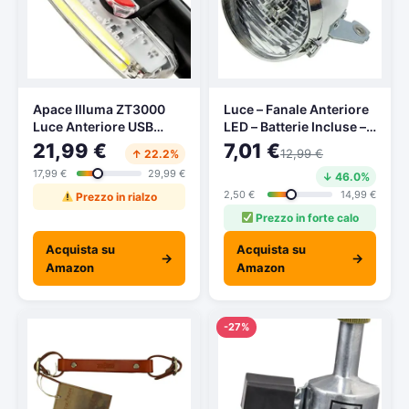
Apace Illuma ZT3000
Luce – Fanale Anteriore
Luce Anteriore USB
LED – Batterie Incluse –
Ricaricabile per
Ideale per Bicicletta City
21,99 €
7,01 €
12,99 €
↑ 22.2%
Bicicletta – POTENTE
Bike – Vintage – Olanda
17,99 €
29,99 €
↓ 46.0%
Fanale Anteriore LED
Uomo/Donna
per Bici Super Luminoso
2,50 €
14,99 €
Prezzo in rialzo
per una Sicurezza
Prezzo in forte calo
Ottimale in Bicicletta –
Durata fino a 12 Ore –
Acquista su
Acquista su
→
→
Impermeabile
Amazon
Amazon
-27%