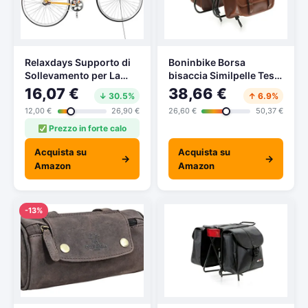
Relaxdays Supporto di
Boninbike Borsa
Sollevamento per La
bisaccia Similpelle Testa
Bicicletta Porta
di Moro
16,07 €
38,66 €
↓ 30.5%
↑ 6.9%
Bicicletta da Soffitto, 20
12,00 €
26,90 €
26,60 €
50,37 €
Kg di Portata
Prezzo in forte calo
Acquista su
Acquista su
→
→
Amazon
Amazon
-13%