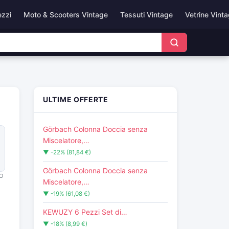
ezzi
Moto & Scooters Vintage
Tessuti Vintage
Vetrine Vint
ULTIME OFFERTE
Görbach Colonna Doccia senza
Miscelatore,…
▼ -22% (81,84 €)
Görbach Colonna Doccia senza
O
Miscelatore,…
▼ -19% (61,08 €)
KEWUZY 6 Pezzi Set di…
▼ -18% (8,99 €)