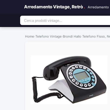
Arredamento Vintage, Retrò
.
Arredamento 
Home
›
Telefono Vintage
›
Brondi Hallo Telefono Fisso, N