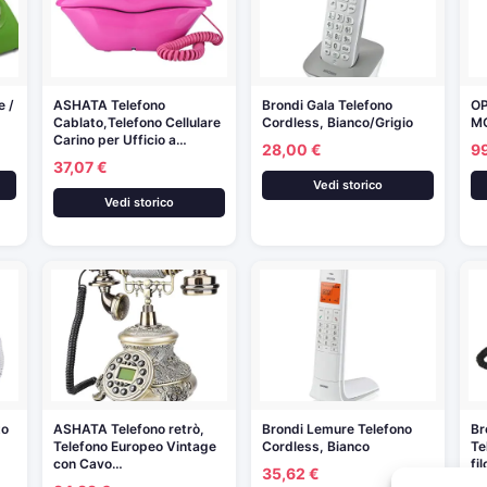
e /
ASHATA Telefono
Brondi Gala Telefono
OP
Cablato,Telefono Cellulare
Cordless, Bianco/Grigio
MO
Carino per Ufficio a…
28,00 €
9
37,07 €
Vedi storico
Vedi storico
to
ASHATA Telefono retrò,
Brondi Lemure Telefono
Br
Telefono Europeo Vintage
Cordless, Bianco
Te
con Cavo…
fi
35,62 €