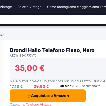
Vintage
Salotto Vintage
Come raccogliamo e aggiorniamo i pr
ero
Brondi Hallo Telefono Fisso, Nero
ASIN: B00CP59V7G
35,00 €
MINIMO STORICO
MASSIMO STORICO
TRACKING DAL
PREZZO VERIFICAT
17,13 €
39,90 €
30 Mar 2020
1 settimana fa
Acquista su Amazon
Categoria:
Telefono Vintage