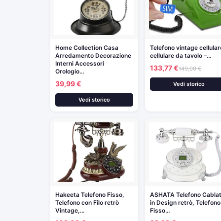
Home Collection Casa
Telefono vintage cellular
Arredamento Decorazione
cellulare da tavolo –…
Interni Accessori
133,77 €
149,00 €
Orologio…
39,99 €
Vedi storico
Vedi storico
Hakeeta Telefono Fisso,
ASHATA Telefono Cabla
Telefono con Filo retrò
in Design retrò, Telefono
Vintage,…
Fisso…