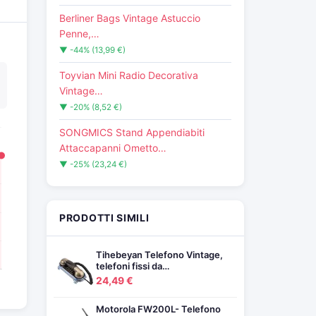
Berliner Bags Vintage Astuccio
Penne,…
▼ -44% (13,99 €)
Toyvian Mini Radio Decorativa
Vintage…
▼ -20% (8,52 €)
SONGMICS Stand Appendiabiti
Attaccapanni Ometto…
▼ -25% (23,24 €)
PRODOTTI SIMILI
Tihebeyan Telefono Vintage,
telefoni fissi da…
24,49 €
Motorola FW200L- Telefono