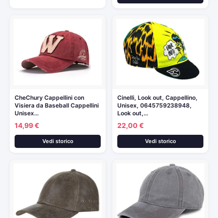
CheChury Cappellini con
Cinelli, Look out, Cappellino,
Visiera da Baseball Cappellini
Unisex, 0645759238948,
Unisex…
Look out,…
14,99 €
22,00 €
Vedi storico
Vedi storico