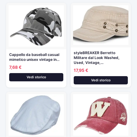
styleBREAKER Berretto
Cappello da baseball casual
Militare dal Look Washed,
mimetico unisex vintage in…
Used, Vintage,…
7,68 €
17,95 €
Vedi storico
Vedi storico