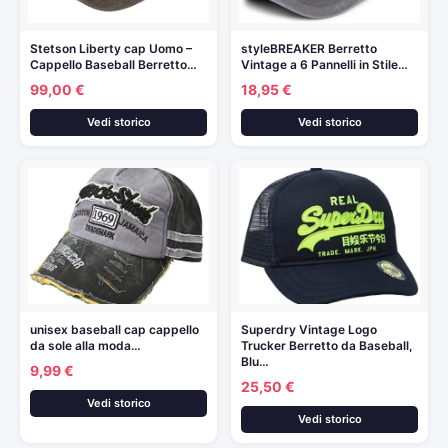
Stetson Liberty cap Uomo –
styleBREAKER Berretto
Cappello Baseball Berretto…
Vintage a 6 Pannelli in Stile…
99,00 €
18,95 €
Vedi storico
Vedi storico
unisex baseball cap cappello
Superdry Vintage Logo
da sole alla moda…
Trucker Berretto da Baseball,
Blu…
9,99 €
25,50 €
Vedi storico
Vedi storico