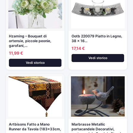
Hzaming – Bouquet di
Ootb 220079 Piatto in Legno,
ortensie, piccole peonie,
38 x 16…
garofani,…
17,14 €
11,99 €
Vedi storico
Vedi storico
Artbisons Fatto a Mano
Marbrasse Metallic
Runner da Tavola (183x33cm,
portacandele Decorativi,