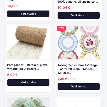
100% a mano, all’uncinetto,…
16,12 €
10,04 €
Vedi storico
Vedi storico
-17%
Psmgoods® – Rotolo di pizzo
Talking Tables Small Vintage
vintage, da utilizzare…
Piastra 20,3 cm 6 Modelli,
12 Pezzi,…
6,99 €
7,36 €
8,82 €
Vedi storico
Vedi storico