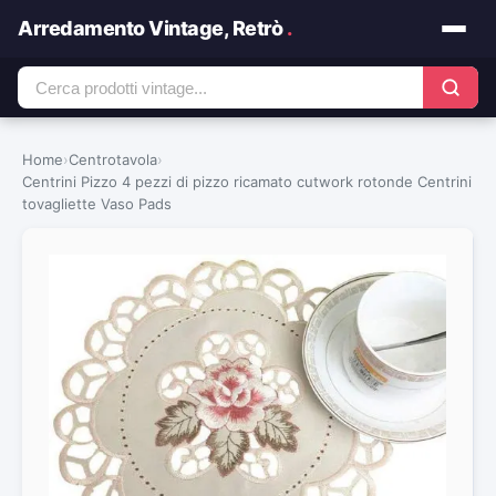
Arredamento Vintage, Retrò
.
Home
›
Centrotavola
›
Centrini Pizzo 4 pezzi di pizzo ricamato cutwork rotonde Centrini
tovagliette Vaso Pads