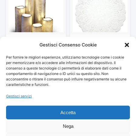
LED Lytes senza fiamma timer
Juvale Lace centrini di carta –
Gestisci Consenso Cookie
led slim candele…
centrino runner cake box…
97,47 €
39,00 €
Per fornire le migliori esperienze, utilizziamo tecnologie come i cookie
Vedi storico
Vedi storico
per memorizzare e/o accedere alle informazioni del dispositivo. Il
consenso a queste tecnologie ci permetterà di elaborare dati come il
comportamento di navigazione o ID unici su questo sito. Non
acconsentire o ritirare il consenso può influire negativamente su alcune
caratteristiche e funzioni.
Gestisci servizi
© 2026
Arredamento Vintage, Retrò
— Tutti i prezzi sono
aggiornati automaticamente da Amazon.
Accetta
Partecipante al Programma di Affiliazione Amazon EU, un programma
pubblicitario che consente ai siti di percepire una commissione
pubblicitaria pubblicizzando e fornendo link al sito Amazon.it. I prezzi
Nega
potrebbero variare. Verifica sempre il prezzo finale su Amazon prima
dell'acquisto.