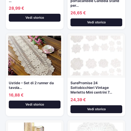
…
portacandele Candela Stand
per…
28,99 €
26,65 €
Vedi storico
Vedi storico
Ustide – Set di 2 runner da
SurePromise 24
tavola…
Sottobicchieri Vintage
Merletto Mini centrini 7…
16,88 €
24,39 €
Vedi storico
Vedi storico