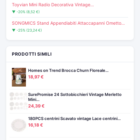
Toyvian Mini Radio Decorativa Vintage…
▼ -20% (8,52 €)
SONGMICS Stand Appendiabiti Attaccapanni Ometto…
▼ -25% (23,24 €)
PRODOTTI SIMILI
Homes on Trend Brocca Churn Floreale…
18,97 €
SurePromise 24 Sottobicchieri Vintage Merletto
Mini…
24,39 €
180PCS centrini Scavato vintage Lace centrini…
16,18 €