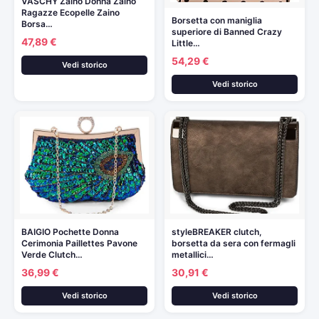
VASCHY Zaino Donna Zaino
Ragazze Ecopelle Zaino
Borsetta con maniglia
Borsa…
superiore di Banned Crazy
47,89 €
Little…
54,29 €
Vedi storico
Vedi storico
BAIGIO Pochette Donna
styleBREAKER clutch,
Cerimonia Paillettes Pavone
borsetta da sera con fermagli
Verde Clutch…
metallici…
36,99 €
30,91 €
Vedi storico
Vedi storico