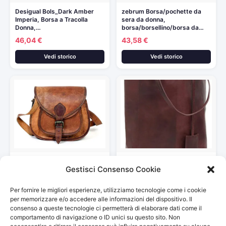
Desigual Bols_Dark Amber
zebrum Borsa/pochette da
Imperia, Borsa a Tracolla
sera da donna,
Donna,…
borsa/borsellino/borsa da…
46,04 €
43,58 €
Vedi storico
Vedi storico
Borsa a mano da 9″in vera
Gusti borsa da donna borsa in
Gestisci Consenso Cookie
pelle da…
vera pelle…
29,00 €
89,95 €
Per fornire le migliori esperienze, utilizziamo tecnologie come i cookie
Vedi storico
Vedi storico
per memorizzare e/o accedere alle informazioni del dispositivo. Il
consenso a queste tecnologie ci permetterà di elaborare dati come il
comportamento di navigazione o ID unici su questo sito. Non